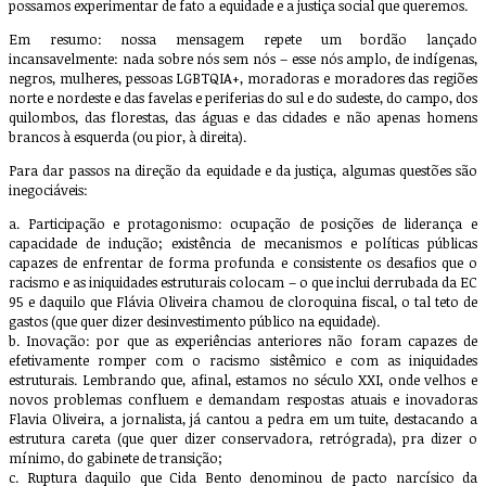
possamos experimentar de fato a equidade e a justiça social que queremos.
Em resumo: nossa mensagem repete um bordão lançado
incansavelmente: nada sobre nós sem nós – esse nós amplo, de indígenas,
negros, mulheres, pessoas LGBTQIA+, moradoras e moradores das regiões
norte e nordeste e das favelas e periferias do sul e do sudeste, do campo, dos
quilombos, das florestas, das águas e das cidades e não apenas homens
brancos à esquerda (ou pior, à direita).
Para dar passos na direção da equidade e da justiça, algumas questões são
inegociáveis:
a. Participação e protagonismo: ocupação de posições de liderança e
capacidade de indução; existência de mecanismos e políticas públicas
capazes de enfrentar de forma profunda e consistente os desafios que o
racismo e as iniquidades estruturais colocam – o que inclui derrubada da EC
95 e daquilo que Flávia Oliveira chamou de cloroquina fiscal, o tal teto de
gastos (que quer dizer desinvestimento público na equidade).
b. Inovação: por que as experiências anteriores não foram capazes de
efetivamente romper com o racismo sistêmico e com as iniquidades
estruturais. Lembrando que, afinal, estamos no século XXI, onde velhos e
novos problemas confluem e demandam respostas atuais e inovadoras
Flavia Oliveira, a jornalista, já cantou a pedra em um tuite, destacando a
estrutura careta (que quer dizer conservadora, retrógrada), pra dizer o
mínimo, do gabinete de transição;
c. Ruptura daquilo que Cida Bento denominou de pacto narcísico da