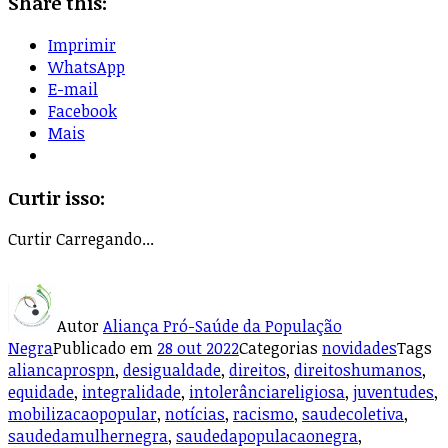
Share this:
Imprimir
WhatsApp
E-mail
Facebook
Mais
Curtir isso:
Curtir
Carregando...
Autor
Aliança Pró-Saúde da População
Negra
Publicado em
28 out 2022
Categorias
novidades
Tags
aliancaprospn
,
desigualdade
,
direitos
,
direitoshumanos
,
equidade
,
integralidade
,
intolerânciareligiosa
,
juventudes
,
mobilizacaopopular
,
notícias
,
racismo
,
saudecoletiva
,
saudedamulhernegra
,
saudedapopulacaonegra
,