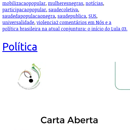
mobilizacaopopular
,
mulheresnegras
,
notícias
,
participacaopopular
,
saudecoletiva
,
saudedapopulacaonegra
,
saudepublica
,
SUS
,
universalidade
,
violencia
2 comentários
em Nós e a
política brasileira na atual conjuntura: o início do Lula 03.
Política