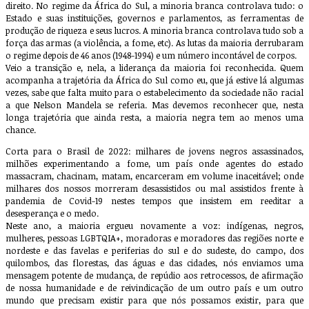
direito. No regime da África do Sul, a minoria branca controlava tudo: o
Estado e suas instituições, governos e parlamentos, as ferramentas de
produção de riqueza e seus lucros. A minoria branca controlava tudo sob a
força das armas (a violência, a fome, etc). As lutas da maioria derrubaram
o regime depois de 46 anos (1948-1994) e um número incontável de corpos.
Veio a transição e, nela, a liderança da maioria foi reconhecida. Quem
acompanha a trajetória da África do Sul como eu, que já estive lá algumas
vezes, sabe que falta muito para o estabelecimento da sociedade não racial
a que Nelson Mandela se referia. Mas devemos reconhecer que, nesta
longa trajetória que ainda resta, a maioria negra tem ao menos uma
chance.
Corta para o Brasil de 2022: milhares de jovens negros assassinados,
milhões experimentando a fome, um país onde agentes do estado
massacram, chacinam, matam, encarceram em volume inaceitável; onde
milhares dos nossos morreram desassistidos ou mal assistidos frente à
pandemia de Covid-19 nestes tempos que insistem em reeditar a
desesperança e o medo.
Neste ano, a maioria ergueu novamente a voz: indígenas, negros,
mulheres, pessoas LGBTQIA+, moradoras e moradores das regiões norte e
nordeste e das favelas e periferias do sul e do sudeste, do campo, dos
quilombos, das florestas, das águas e das cidades, nós enviamos uma
mensagem potente de mudança, de repúdio aos retrocessos, de afirmação
de nossa humanidade e de reivindicação de um outro país e um outro
mundo que precisam existir para que nós possamos existir, para que