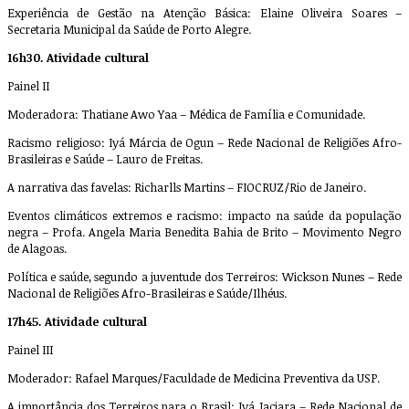
Experiência de Gestão na Atenção Básica: Elaine Oliveira Soares –
Secretaria Municipal da Saúde de Porto Alegre.
16h30. Atividade cultural
Painel II
Moderadora: Thatiane Awo Yaa – Médica de Família e Comunidade.
Racismo religioso: Iyá Márcia de Ogun – Rede Nacional de Religiões Afro-
Brasileiras e Saúde – Lauro de Freitas.
A narrativa das favelas: Richarlls Martins – FIOCRUZ/Rio de Janeiro.
Eventos climáticos extremos e racismo: impacto na saúde da população
negra – Profa. Angela Maria Benedita Bahia de Brito – Movimento Negro
de Alagoas.
Política e saúde, segundo a juventude dos Terreiros: Wickson Nunes – Rede
Nacional de Religiões Afro-Brasileiras e Saúde/Ilhéus.
17h45. Atividade cultural
Painel III
Moderador: Rafael Marques/Faculdade de Medicina Preventiva da USP.
A importância dos Terreiros para o Brasil: Iyá Jaciara – Rede Nacional de