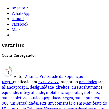
Imprimir
WhatsApp
E-mail
Facebook
Mais
Curtir isso:
Curtir
Carregando...
Autor
Aliança Pró-Saúde da População
Negra
Publicado em
24 nov 2022
Categorias
novidades
Tags
aliancaprospn
,
desigualdade
,
direitos
,
direitoshumanos
,
equidade
,
integralidade
,
mobilizacaopopular
,
notícias
,
saudecoletiva
,
saudedapopulacaonegra
,
saudepublica
,
SUS
,
universalidade
Deixe um comentário
em Manifesto do
I Encontro de Coletivos Negros: avanços e desafios na luta