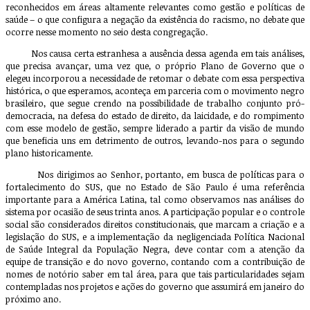
reconhecidos em áreas altamente relevantes como gestão e políticas de
saúde – o que configura a negação da existência do racismo, no debate que
ocorre nesse momento no seio desta congregação.
Nos causa certa estranhesa a ausência dessa agenda em tais análises,
que precisa avançar, uma vez que, o próprio Plano de Governo que o
elegeu incorporou a necessidade de retomar o debate com essa perspectiva
histórica, o que esperamos, aconteça em parceria com o movimento negro
brasileiro, que segue crendo na possibilidade de trabalho conjunto pró-
democracia, na defesa do estado de direito, da laicidade, e do rompimento
com esse modelo de gestão, sempre liderado a partir da visão de mundo
que beneficia uns em detrimento de outros, levando-nos para o segundo
plano historicamente.
Nos dirigimos ao Senhor, portanto, em busca de políticas para o
fortalecimento do SUS, que no Estado de São Paulo é uma referência
importante para a América Latina, tal como observamos nas análises do
sistema por ocasião de seus trinta anos. A participação popular e o controle
social são considerados direitos constitucionais, que marcam a criação e a
legislação do SUS, e a implementação da negligenciada Política Nacional
de Saúde Integral da População Negra, deve contar com a atenção da
equipe de transição e do novo governo, contando com a contribuição de
nomes de notório saber em tal área, para que tais particularidades sejam
contempladas nos projetos e ações do governo que assumirá em janeiro do
próximo ano.