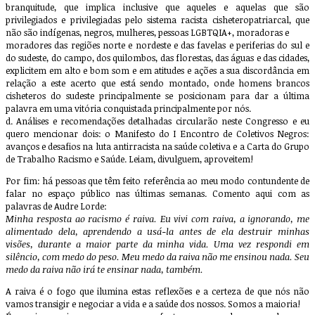
branquitude, que implica inclusive que aqueles e aquelas que são
privilegiados e privilegiadas pelo sistema racista cisheteropatriarcal, que
não são indígenas, negros, mulheres, pessoas LGBTQIA+, moradoras e
moradores das regiões norte e nordeste e das favelas e periferias do sul e
do sudeste, do campo, dos quilombos, das florestas, das águas e das cidades,
explicitem em alto e bom som e em atitudes e ações a sua discordância em
relação a este acerto que está sendo montado, onde homens brancos
cisheteros do sudeste principalmente se posicionam para dar a última
palavra em uma vitória conquistada principalmente por nós.
d. Análises e recomendações detalhadas circularão neste Congresso e eu
quero mencionar dois: o Manifesto do I Encontro de Coletivos Negros:
avanços e desafios na luta antirracista na saúde coletiva e a Carta do Grupo
de Trabalho Racismo e Saúde. Leiam, divulguem, aproveitem!
Por fim: há pessoas que têm feito referência ao meu modo contundente de
falar no espaço público nas últimas semanas. Comento aqui com as
palavras de Audre Lorde:
Minha resposta ao racismo é raiva. Eu vivi com raiva, a ignorando, me
alimentado dela, aprendendo a usá-la antes de ela destruir minhas
visões, durante a maior parte da minha vida. Uma vez respondi em
silêncio, com medo do peso. Meu medo da raiva não me ensinou nada. Seu
medo da raiva não irá te ensinar nada, também.
A raiva é o fogo que ilumina estas reflexões e a certeza de que nós não
vamos transigir e negociar a vida e a saúde dos nossos. Somos a maioria!