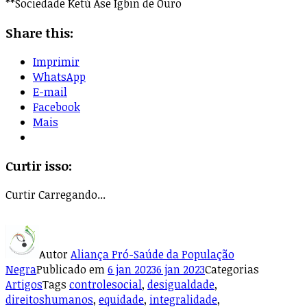
**Sociedade Ketú Àse Igbin de Ouro
Share this:
Imprimir
WhatsApp
E-mail
Facebook
Mais
Curtir isso:
Curtir
Carregando...
Autor
Aliança Pró-Saúde da População
Negra
Publicado em
6 jan 2023
6 jan 2023
Categorias
Artigos
Tags
controlesocial
,
desigualdade
,
direitoshumanos
,
equidade
,
integralidade
,