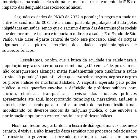
municípios, marcados pelo subfinanciamento e o sucateamento do SUS e o
impacto das desigualdades socioeconômicas.
Segundo os dados da PNAD de 2022 a população negra é a maioria
entre os usuários do SUS, e é a maior parte da população afetada pelas
iniquidades em saúde, sendo que o racismo é uma das determinações sociais
que demarcam a estrutura e impactam o direito à saúde. E o Estado de São
Paulo, vale dizer, é parte central de todo esse processo, além de ocupar
algumas das piores posições dos dados epidemiológicos e
socioeconômicos.
Ressaltamos, porém, que a busca da equidade em saúde para a
população negra deve ser uma constante na gestão em saúde, pois sem ela
não conseguiremos alcançar metas fundamentais para qualificar a saúde
prestada á população paulista, visto que pesa sobre negros, negras e negres
os piores indices de morbimortalidade. A resposta esperada pelo poder
público à tais questões envolve a definição de políticas públicas com
eficácia, eficiência, transparência, revisão dos modelos políticos
apresentados até aqui, incorporando tecnologias, narrativas, análises e
contribuições centrais para o enfrentamento do racismo institucional,
mobilizando os diversos setores da máquina pública, o que envolve a
participação popular e o controle social das políticas públicas.
Nos manifestamos, portanto, em busca de diálogo, uma vez que, neste
cenário, é visível a não inserção desta temática nos processos relacionados
à transição do governo – sobretudo no campo da saúde, com nomes