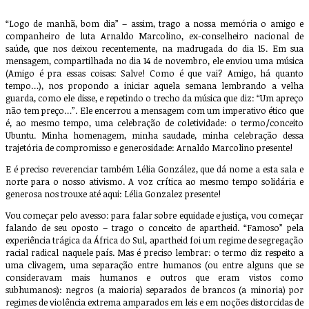
“Logo de manhã, bom dia” – assim, trago a nossa memória o amigo e
companheiro de luta Arnaldo Marcolino, ex-conselheiro nacional de
saúde, que nos deixou recentemente, na madrugada do dia 15. Em sua
mensagem, compartilhada no dia 14 de novembro, ele enviou uma música
(Amigo é pra essas coisas: Salve! Como é que vai? Amigo, há quanto
tempo…), nos propondo a iniciar aquela semana lembrando a velha
guarda, como ele disse, e repetindo o trecho da música que diz: “Um apreço
não tem preço…”. Ele encerrou a mensagem com um imperativo ético que
é, ao mesmo tempo, uma celebração de coletividade: o termo/conceito
Ubuntu. Minha homenagem, minha saudade, minha celebração dessa
trajetória de compromisso e generosidade: Arnaldo Marcolino presente!
E é preciso reverenciar também Lélia González, que dá nome a esta sala e
norte para o nosso ativismo. A voz crítica ao mesmo tempo solidária e
generosa nos trouxe até aqui: Lélia Gonzalez presente!
Vou começar pelo avesso: para falar sobre equidade e justiça, vou começar
falando de seu oposto – trago o conceito de apartheid. “Famoso” pela
experiência trágica da África do Sul, apartheid foi um regime de segregação
racial radical naquele país. Mas é preciso lembrar: o termo diz respeito a
uma clivagem, uma separação entre humanos (ou entre alguns que se
consideravam mais humanos e outros que eram vistos como
subhumanos): negros (a maioria) separados de brancos (a minoria) por
regimes de violência extrema amparados em leis e em noções distorcidas de