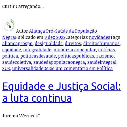
Curtir
Carregando...
Autor
Aliança Pró-Saúde da População
Negra
Publicado em
9 dez 2022
Categorias
novidades
Tags
aliancaprospn
,
desigualdade
,
direitos
,
direitoshumanos
,
equidade
,
integralidade
,
mobilizacaopopular
,
notícias
,
politica
,
politicasdesaude
,
politicaspublicas
,
racismo
,
saudecoletiva
,
saudedapopulacaonegra
,
saudeintegral
,
SUS
,
universalidade
Deixe um comentário
em Política
Equidade e Justiça Social:
a luta continua
Jurema Werneck*