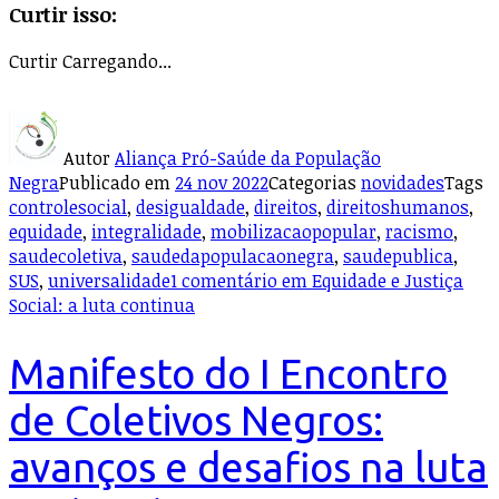
Curtir isso:
Curtir
Carregando...
Autor
Aliança Pró-Saúde da População
Negra
Publicado em
24 nov 2022
Categorias
novidades
Tags
controlesocial
,
desigualdade
,
direitos
,
direitoshumanos
,
equidade
,
integralidade
,
mobilizacaopopular
,
racismo
,
saudecoletiva
,
saudedapopulacaonegra
,
saudepublica
,
SUS
,
universalidade
1 comentário
em Equidade e Justiça
Social: a luta continua
Manifesto do I Encontro
de Coletivos Negros:
avanços e desafios na luta