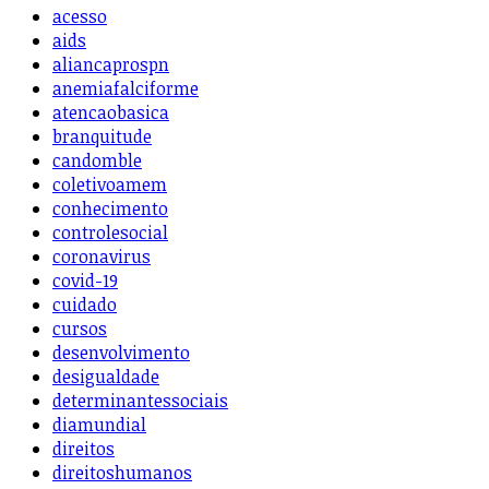
acesso
aids
aliancaprospn
anemiafalciforme
atencaobasica
branquitude
candomble
coletivoamem
conhecimento
controlesocial
coronavirus
covid-19
cuidado
cursos
desenvolvimento
desigualdade
determinantessociais
diamundial
direitos
direitoshumanos