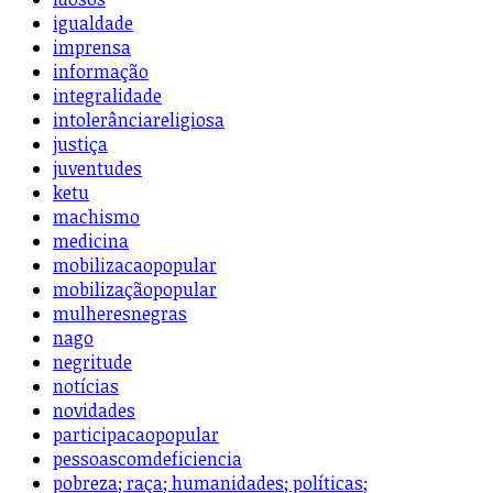
igualdade
imprensa
informação
integralidade
intolerânciareligiosa
justiça
juventudes
ketu
machismo
medicina
mobilizacaopopular
mobilizaçãopopular
mulheresnegras
nago
negritude
notícias
novidades
participacaopopular
pessoascomdeficiencia
pobreza; raça; humanidades; políticas;