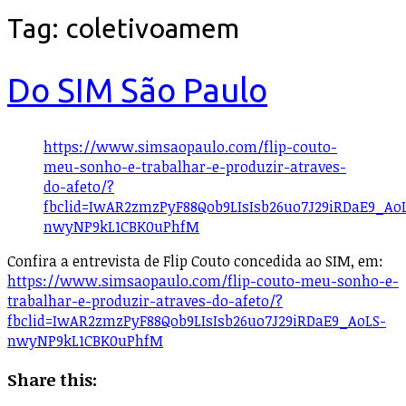
Tag:
coletivoamem
Do SIM São Paulo
https://www.simsaopaulo.com/flip-couto-
meu-sonho-e-trabalhar-e-produzir-atraves-
do-afeto/?
fbclid=IwAR2zmzPyF88Qob9LIsIsb26uo7J29iRDaE9_Ao
nwyNP9kL1CBK0uPhfM
Confira a entrevista de Flip Couto concedida ao SIM, em:
https://www.simsaopaulo.com/flip-couto-meu-sonho-e-
trabalhar-e-produzir-atraves-do-afeto/?
fbclid=IwAR2zmzPyF88Qob9LIsIsb26uo7J29iRDaE9_AoLS-
nwyNP9kL1CBK0uPhfM
Share this: