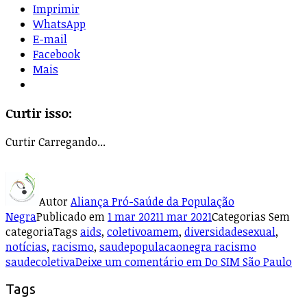
Imprimir
WhatsApp
E-mail
Facebook
Mais
Curtir isso:
Curtir
Carregando...
Autor
Aliança Pró-Saúde da População
Negra
Publicado em
1 mar 2021
1 mar 2021
Categorias
Sem
categoria
Tags
aids
,
coletivoamem
,
diversidadesexual
,
notícias
,
racismo
,
saudepopulacaonegra racismo
saudecoletiva
Deixe um comentário
em Do SIM São Paulo
Tags