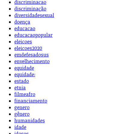
discriminacao
discriminação
diversidadesexual
doença
educacao
educacaopopular
eleicoes
eleicoes2020
emdefesadosus
envelhecimento
equidade
equidade;
estado
etnia
filmeafro
financiamento
genero
gênero
humanidades
idade
idosos