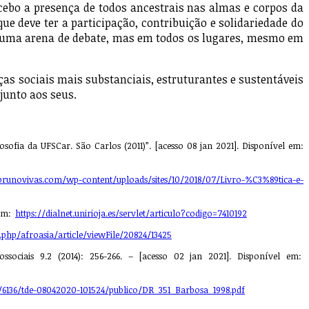
cebo a presença de todos ancestrais nas almas e corpos da
e deve ter a participação, contribuição e solidariedade do
numa arena de debate, mas em todos os lugares, mesmo em
sociais mais substanciais, estruturantes e sustentáveis
junto aos seus.
ofia da UFSCar. São Carlos (2011)”. [acesso 08 jan 2021]. Disponível em:
runovivas.com/wp-content/uploads/sites/10/2018/07/Livro-%C3%89tica-e-
 em:
https://dialnet.unirioja.es/servlet/articulo?codigo=7410192
x.php/afroasia/article/viewFile/20824/13425
ossociais 9.2 (2014): 256-266. – [acesso 02 jan 2021]. Disponível em:
/6/6136/tde-08042020-101524/publico/DR_351_Barbosa_1998.pdf