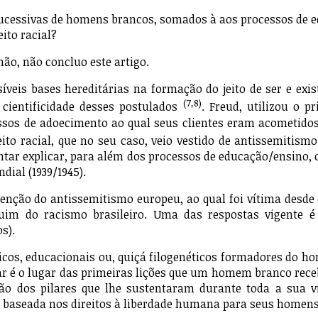
s sucessivas de homens brancos, somados à aos processos de
ito racial?
, não concluo este artigo.
 bases hereditárias na formação do jeito de ser e exist
(7,8)
cientificidade desses postulados
. Freud, utilizou o p
essos de adoecimento ao qual seus clientes eram acometidos
o racial, que no seu caso, veio vestido de antissemitismo 
tar explicar, para além dos processos de educação/ensino, o
ial (1939/1945).
 do antissemitismo europeu, ao qual foi vítima desde o 
im do racismo brasileiro. Uma das respostas vigente é 
índias(os).
cos, educacionais ou, quiçá filogenéticos formadores do h
 lar é o lugar das primeiras lições que um homem branco rece
o dos pilares que lhe sustentaram durante toda a sua vid
, baseada nos direitos à liberdade humana para seus homens