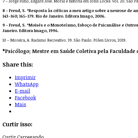
7 – Jorge Filho, Edgard José. Moral e história em John Locke. Vol. 20. São Pa
8 – Freud, S. “Resposta às críticas a meu artigo sobre a neurose de a
143-160; 165-179. Rio de Janeiro. Editora Imago, 2006.
9 – Freud, S. “Moisés e o Monoteísmo, Esboço de Psicanálise e Outros 
Janeiro. Editora Imago, 1996.
10 – Moreira, A. Racismo Recreativo. 39. São Paulo. Pólen Livros, 2019.
*Psicólogo; Mestre em Saúde Coletiva pela Faculdade 
Share this:
Imprimir
WhatsApp
E-mail
Facebook
Mais
Curtir isso:
Curtir
Carregando...