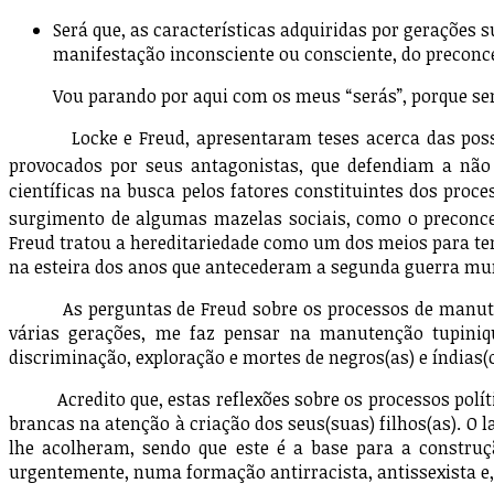
Será que, as características adquiridas por geraçõe
manifestação inconsciente ou consciente, do preconce
Vou parando por aqui com os meus “serás”, porque senão
Locke e Freud, apresentaram teses acerca das possíveis
provocados por seus antagonistas, que defendiam a não 
científicas na busca pelos fatores constituintes dos proc
surgimento de algumas mazelas sociais, como o preconceit
Freud tratou a hereditariedade como um dos meios para ten
na esteira dos anos que antecederam a segunda guerra mund
As perguntas de Freud sobre os processos de manutenção
várias gerações, me faz pensar na manutenção tupiniqu
discriminação, exploração e mortes de negros(as) e 
Acredito que, estas reflexões sobre os processos políti
brancas na atenção à criação dos seus(suas) filhos(as). O
lhe acolheram, sendo que este é a base para a construçã
urgentemente, numa formação antirracista, antissexista e