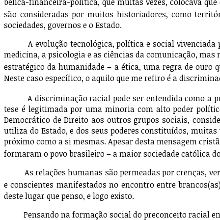
bélica-financeira-política, que muitas vezes, colocava que
são consideradas por muitos historiadores, como terri
sociedades, governos e o Estado.
A evolução tecnológica, política e social vivenciada p
medicina, a psicologia e as ciências da comunicação, ma
estratégico da humanidade – a ética, uma regra de ouro q
Neste caso específico, o aquilo que me refiro é a discrimina
A discriminação racial pode ser entendida como a prom
tese é legitimada por uma minoria com alto poder políti
Democrático de Direito aos outros grupos sociais, consid
utiliza do Estado, e dos seus poderes constituídos, muita
próximo como a si mesmas. Apesar desta mensagem cristã 
formaram o povo brasileiro – a maior sociedade católica 
As relações humanas são permeadas por crenças, verdade 
e conscientes manifestados no encontro entre brancos(as)
deste lugar que penso, e logo existo.
Pensando na formação social do preconceito racial em ter