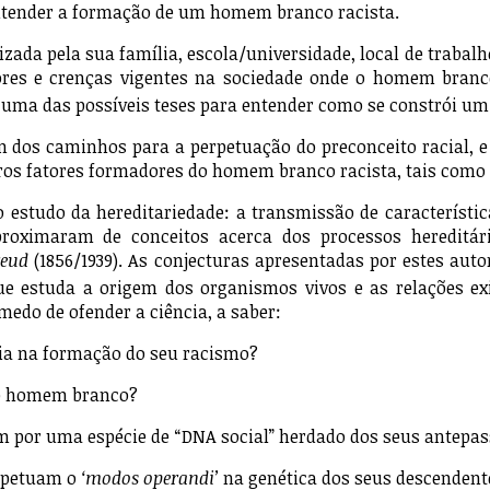
 entender a formação de um homem branco racista.
pela sua família, escola/universidade, local de trabalho 
lores e crenças vigentes na sociedade onde o homem branc
é uma das possíveis teses para entender como se constrói 
 caminhos para a perpetuação do preconceito racial, e d
ros fatores formadores do homem branco racista, tais como 
udo da hereditariedade: a transmissão de características
proximaram de conceitos acerca dos processos hereditár
reud
(1856/1939). As conjecturas apresentadas por estes au
 que estuda a origem dos organismos vivos e as relações ex
edo de ofender a ciência, a saber:
cia na formação do seu racismo?
 do homem branco?
m por uma espécie de “DNA social” herdado dos seus antepa
erpetuam o
‘modos operandi’
na genética dos seus descendent