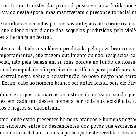
 foram transferidas para cá, possuem uma ferida ancestr
 vivido nesta época, mas mantiveram o preconceito racial 
ílias concebidas por nossos antepassados brancos, que 
 que silenciaram diante das sequelas produzidas pela violê
 esta herança ancestral.
a de toda a violência produzida pelo povo branco ao pov
comportamentos, que trazem sutilmente ou não, resquícios da
ial, não pela beleza em si, mas porque no fundo da noss
 sua branquidade não precisa de artifícios para justificar a
 ancestral negra sobre a constituição do povo negro nas ter
a. Enfim, cabe ao homem branco ser antirracista, pois ele 
corpos, as marcas ancestrais do racismo, sendo que o p
ntes em cada um destes homens por toda sua existência. E
os e negros se encontram.
, onde estão presentes homens brancos e homens negros é
 encontro entre os descendentes dos povos que escraviza
mento de debate, temos a presença neste território dos anc