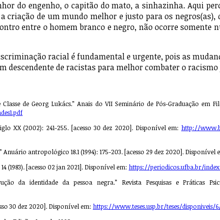
enhor do engenho, o capitão do mato, a sinhazinha. Aqui per
a criação de um mundo melhor e justo para os negros(as), qu
contro entre o homem branco e negro, não ocorre somente 
 amizade.
inação racial é fundamental e urgente, pois as mudanças 
m descendente de racistas para melhor combater o racismo 
 Classe de Georg Lukács.” Anais do VII Seminário de Pós-Graduação em Filos
des1.pdf
 siglo XX (2002): 241-255. [acesso 30 dez 2020]. Disponível em:
http://www.b
s.” Anuário antropológico 18.1 (1994): 175-203. [acesso 29 dez 2020]. Disponível
4 (1983). [acesso 02 jan 2021]. Disponível em:
https://periodicos.ufba.br/inde
ção da identidade da pessoa negra.” Revista Pesquisas e Práticas Psic
cesso 30 dez 2020]. Disponível em:
https://www.teses.usp.br/teses/disponiveis