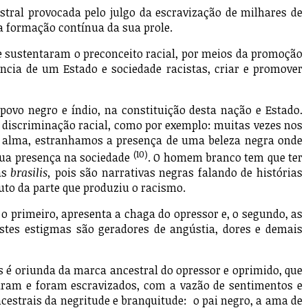
al provocada pelo julgo da escravização de milhares de
na formação contínua da sua prole.
sustentaram o preconceito racial, por meios da promoção
ncia de um Estado e sociedade racistas, criar e promover
o negro e índio, na constituição desta nação e Estado.
 discriminação racial, como por exemplo: muitas vezes nos
a alma, estranhamos a presença de uma beleza negra onde
(10)
 sua presença na sociedade
. O homem branco tem que ter
ras
brasilis,
pois são narrativas negras falando de histórias
é fruto da parte que produziu o racismo.
rimeiro, apresenta a chaga do opressor e, o segundo, as
stes estigmas são geradores de angústia, dores e demais
 oriunda da marca ancestral do opressor e oprimido, que
ram e foram escravizados, com a vazão de sentimentos e
estrais da negritude e branquitude: o pai negro, a ama de