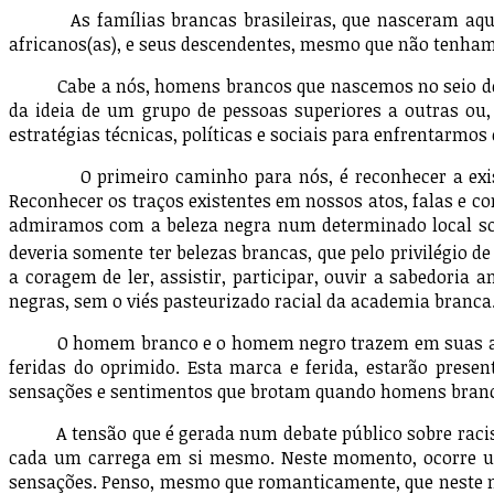
As famílias brancas brasileiras, que nasceram aqui ou
africanos(as), e seus descendentes, mesmo que não tenham
Cabe a nós, homens brancos que nascemos no seio de fam
da ideia de um grupo de pessoas superiores a outras ou,
estratégias técnicas, políticas e sociais para enfrentarmos
O primeiro caminho para nós, é reconhecer a existênci
Reconhecer os traços existentes em nossos atos, falas e 
admiramos com a beleza negra num determinado local soc
deveria somente ter belezas brancas, que pelo privilégio de
a coragem de ler, assistir, participar, ouvir a sabedoria
negras, sem o viés pasteurizado racial da academia branc
O homem branco e o homem negro trazem em suas almas e 
feridas do oprimido. Esta marca e ferida, estarão prese
sensações e sentimentos que brotam quando homens branc
A tensão que é gerada num debate público sobre racismo
cada um carrega em si mesmo. Neste momento, ocorre um
sensações. Penso, mesmo que romanticamente, que neste mo