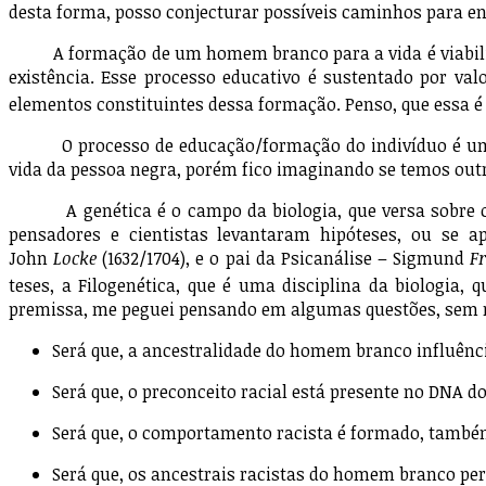
desta forma, posso conjecturar possíveis caminhos para
A formação de um homem branco para a vida é viabilizada 
existência. Esse processo educativo é sustentado por va
elementos constituintes dessa formação. Penso, que essa 
O processo de educação/formação do indivíduo é um dos
vida da pessoa negra, porém fico imaginando se temos out
A genética é o campo da biologia, que versa sobre o est
pensadores e cientistas levantaram hipóteses, ou se a
John
Locke
(1632/1704), e o pai da Psicanálise – Sigmund
F
teses, a Filogenética, que é uma disciplina da biologia,
premissa, me peguei pensando em algumas questões, sem m
Será que, a ancestralidade do homem branco influên
Será que, o preconceito racial está presente no DNA
Será que, o comportamento racista é formado, també
Será que, os ancestrais racistas do homem branco p