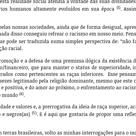
 esta realidade social atendia a vontade das suas divindade
(1)
tórios humanos altamente evoluídos em sua época
. Assi
elas nossas sociedades, ainda que de forma desigual, apr
s nada disso conseguiu refrear o racismo em nosso meio. Pe
ue pode ser traduzida numa simples perspectiva de: “não fa
ção racial.
oção e a defesa de uma premissa ilógica da existência 
co/financeiro, que para manter o status de superioridade,
erados como pertencentes as raças inferiores. Esse pensam
s vezes legitimado pela religião dominante, mesmo que este
e positiva, e do amor ao próximo, o enfrentamento ao racis
(4)
do mundo
.
e valores e, a prerrogativa da ideia de raça superior, ac
(5)
 e negros(as)
. E é aqui que gostaria de propor uma ref
ras brasileiras, volto as minhas interrogações para o indi