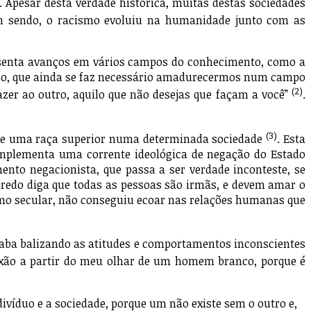
s. Apesar desta verdade histórica, muitas destas sociedades
m sendo, o racismo evoluiu na humanidade junto com as
esenta avanços em vários campos do conhecimento, como a
nso, que ainda se faz necessário amadurecermos num campo
(2)
zer ao outro, aquilo que não desejas que façam a você”
.
(3)
de uma raça superior numa determinada sociedade
. Esta
 implementa uma corrente ideológica de negação do Estado
ento negacionista, que passa a ser verdade inconteste, se
 credo diga que todas as pessoas são irmãs, e devem amar o
mo secular, não conseguiu ecoar nas relações humanas que
aba balizando as atitudes e comportamentos inconscientes
lexão a partir do meu olhar de um homem branco, porque é
víduo e a sociedade, porque um não existe sem o outro e,