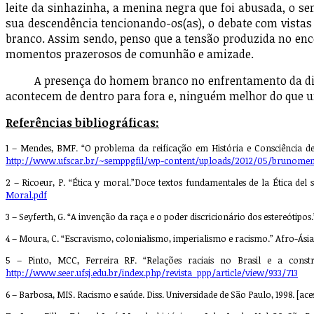
leite da sinhazinha, a menina negra que foi abusada, o s
sua descendência tencionando-os(as), o debate com vistas 
branco. Assim sendo, penso que a tensão produzida no en
momentos prazerosos de comunhão e
A presença do homem branco no enfrentamento da discrim
acontecem de dentro para fora e, ninguém melhor do que u
Referências bibliográficas:
1 – Mendes, BMF. “O problema da reificação em História e Consciência de
http://www.ufscar.br/~semppgfil/wp-content/uploads/2012/05/brunomen
2 – Ricoeur, P. “Ética y moral.”Doce textos fundamentales de la Ética del
Moral.pdf
3 – Seyferth, G. “A invenção da raça e o poder discricionário dos estereótipo
4 – Moura, C. “Escravismo, colonialismo, imperialismo e racismo.” Afro-Ásia 1
5 – Pinto, MCC, Ferreira RF. “Relações raciais no Brasil e a constru
http://www.seer.ufsj.edu.br/index.php/revista_ppp/article/view/933/713
6 – Barbosa, MIS. Racismo e saúde. Diss. Universidade de São Paulo, 1998. [a