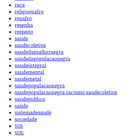
raça
religioesafro
renafro
resenha
respeito
saude
saudecoletiva
saudedamulhernegra
saudedapopulacaonegra
saudeintegral
saudemental
saudemetal
saudepopulacaonegra
saudepopulacaonegra racismo saudecoletiva
saudepublica
saúde
sistemadesaude
sociedade
SUS
SUS;