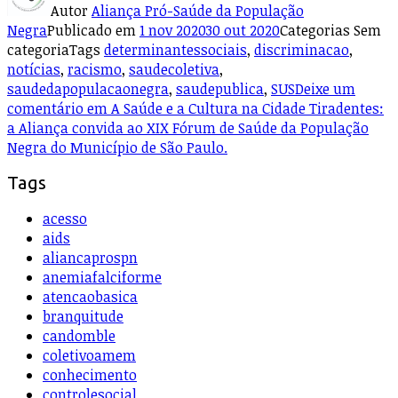
Autor
Aliança Pró-Saúde da População
Negra
Publicado em
1 nov 2020
30 out 2020
Categorias
Sem
categoria
Tags
determinantessociais
,
discriminacao
,
notícias
,
racismo
,
saudecoletiva
,
saudedapopulacaonegra
,
saudepublica
,
SUS
Deixe um
comentário
em A Saúde e a Cultura na Cidade Tiradentes:
a Aliança convida ao XIX Fórum de Saúde da População
Negra do Município de São Paulo.
Tags
acesso
aids
aliancaprospn
anemiafalciforme
atencaobasica
branquitude
candomble
coletivoamem
conhecimento
controlesocial