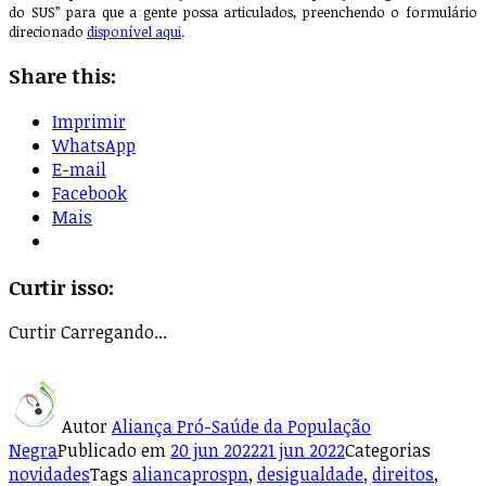
do SUS” para que a gente possa articulados, preenchendo o formulário
direcionado
disponível aqui
.
Share this:
Imprimir
WhatsApp
E-mail
Facebook
Mais
Curtir isso:
Curtir
Carregando...
Autor
Aliança Pró-Saúde da População
Negra
Publicado em
20 jun 2022
21 jun 2022
Categorias
novidades
Tags
aliancaprospn
,
desigualdade
,
direitos
,