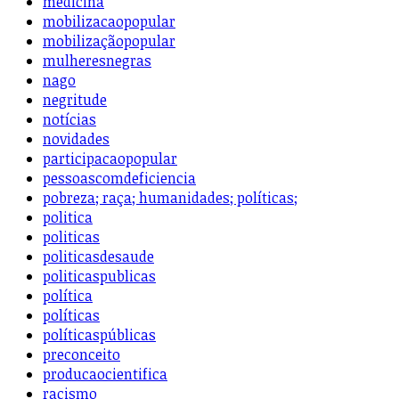
medicina
mobilizacaopopular
mobilizaçãopopular
mulheresnegras
nago
negritude
notícias
novidades
participacaopopular
pessoascomdeficiencia
pobreza; raça; humanidades; políticas;
politica
politicas
politicasdesaude
politicaspublicas
política
políticas
políticaspúblicas
preconceito
producaocientifica
racismo