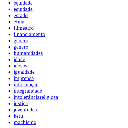
equidade
equidade;
estado
etnia
filmeafro
financiamento
genero
gênero
humanidades
idade
idosos
igualdade
imprensa
informação
integralidade
intolerânciareligiosa
justiça
juventudes
ketu
machismo