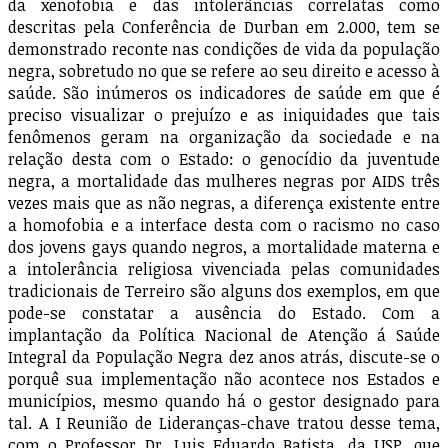
da xenofobia e das intolerâncias correlatas como
descritas pela Conferência de Durban em 2.000, tem se
demonstrado reconte nas condições de vida da população
negra, sobretudo no que se refere ao seu direito e acesso à
saúde. São inúmeros os indicadores de saúde em que é
preciso visualizar o prejuízo e as iniquidades que tais
fenômenos geram na organização da sociedade e na
relação desta com o Estado: o genocídio da juventude
negra, a mortalidade das mulheres negras por AIDS três
vezes mais que as não negras, a diferença existente entre
a homofobia e a interface desta com o racismo no caso
dos jovens gays quando negros, a mortalidade materna e
a intolerância religiosa vivenciada pelas comunidades
tradicionais de Terreiro são alguns dos exemplos, em que
pode-se constatar a ausência do Estado. Com a
implantação da Política Nacional de Atenção á Saúde
Integral da População Negra dez anos atrás, discute-se o
porquê sua implementação não acontece nos Estados e
municípios, mesmo quando há o gestor designado para
tal. A I Reunião de Lideranças-chave tratou desse tema,
com o Professor Dr. Luis Eduardo Batista, da USP, que