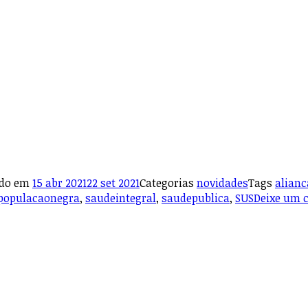
ado em
15 abr 2021
22 set 2021
Categorias
novidades
Tags
alian
populacaonegra
,
saudeintegral
,
saudepublica
,
SUS
Deixe um 