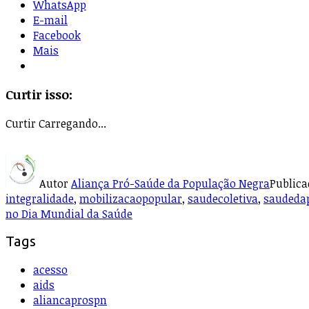
WhatsApp
E-mail
Facebook
Mais
Curtir isso:
Curtir
Carregando...
Autor
Aliança Pró-Saúde da População Negra
Public
integralidade
,
mobilizacaopopular
,
saudecoletiva
,
saudeda
no Dia Mundial da Saúde
Tags
acesso
aids
aliancaprospn