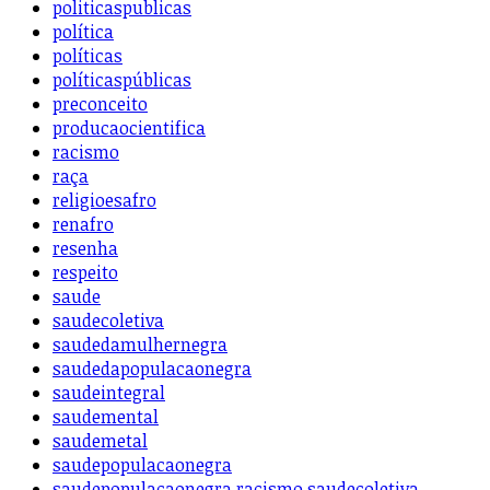
politicaspublicas
política
políticas
políticaspúblicas
preconceito
producaocientifica
racismo
raça
religioesafro
renafro
resenha
respeito
saude
saudecoletiva
saudedamulhernegra
saudedapopulacaonegra
saudeintegral
saudemental
saudemetal
saudepopulacaonegra
saudepopulacaonegra racismo saudecoletiva