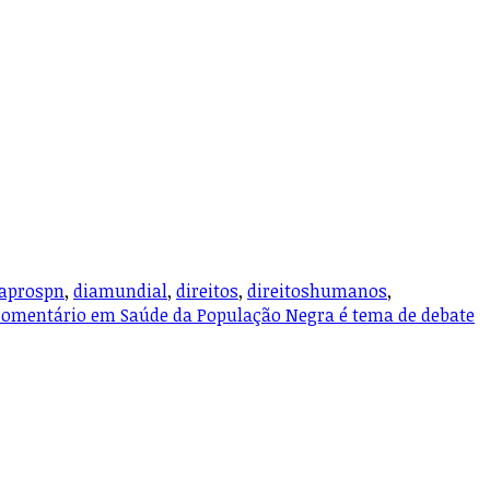
caprospn
,
diamundial
,
direitos
,
direitoshumanos
,
comentário
em Saúde da População Negra é tema de debate