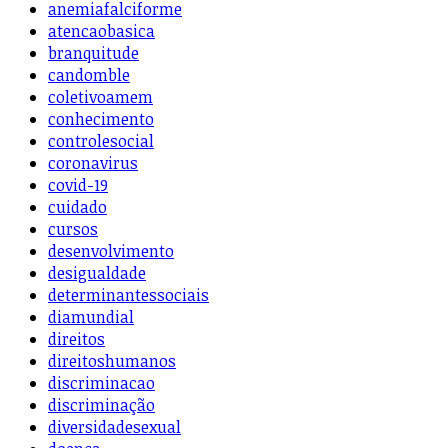
anemiafalciforme
atencaobasica
branquitude
candomble
coletivoamem
conhecimento
controlesocial
coronavirus
covid-19
cuidado
cursos
desenvolvimento
desigualdade
determinantessociais
diamundial
direitos
direitoshumanos
discriminacao
discriminação
diversidadesexual