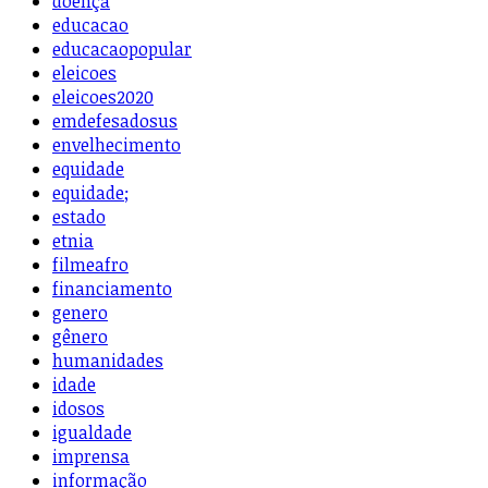
doença
educacao
educacaopopular
eleicoes
eleicoes2020
emdefesadosus
envelhecimento
equidade
equidade;
estado
etnia
filmeafro
financiamento
genero
gênero
humanidades
idade
idosos
igualdade
imprensa
informação