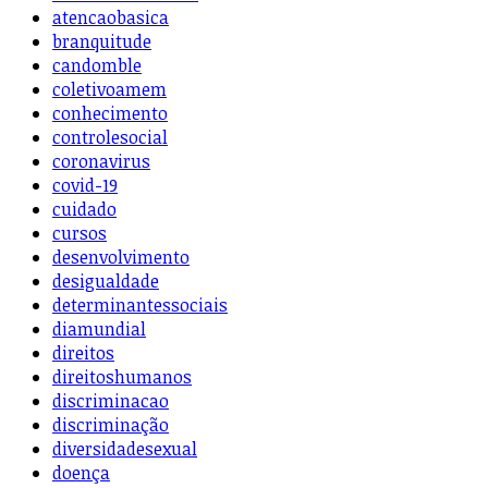
atencaobasica
branquitude
candomble
coletivoamem
conhecimento
controlesocial
coronavirus
covid-19
cuidado
cursos
desenvolvimento
desigualdade
determinantessociais
diamundial
direitos
direitoshumanos
discriminacao
discriminação
diversidadesexual
doença