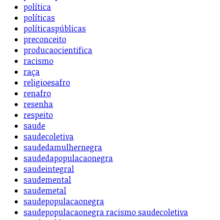
política
políticas
políticaspúblicas
preconceito
producaocientifica
racismo
raça
religioesafro
renafro
resenha
respeito
saude
saudecoletiva
saudedamulhernegra
saudedapopulacaonegra
saudeintegral
saudemental
saudemetal
saudepopulacaonegra
saudepopulacaonegra racismo saudecoletiva