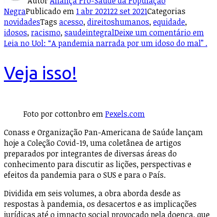
Autor
Aliança Pró-Saúde da População
Negra
Publicado em
1 abr 2021
22 set 2021
Categorias
novidades
Tags
acesso
,
direitoshumanos
,
equidade
,
idosos
,
racismo
,
saudeintegral
Deixe um comentário
em
Leia no Uol: “A pandemia narrada por um idoso do mal” .
Veja isso!
Foto por cottonbro em
Pexels.com
Conass e Organização Pan-Americana de Saúde lançam
hoje a Coleção Covid-19, uma coletânea de artigos
preparados por integrantes de diversas áreas do
conhecimento para discutir as lições, perspectivas e
efeitos da pandemia para o SUS e para o País.
Dividida em seis volumes, a obra aborda desde as
respostas à pandemia, os desacertos e as implicações
jurídicas até o impacto social provocado pela doença, que