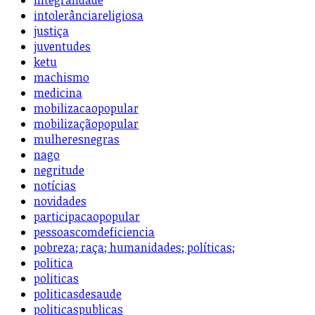
intolerânciareligiosa
justiça
juventudes
ketu
machismo
medicina
mobilizacaopopular
mobilizaçãopopular
mulheresnegras
nago
negritude
notícias
novidades
participacaopopular
pessoascomdeficiencia
pobreza; raça; humanidades; políticas;
politica
politicas
politicasdesaude
politicaspublicas