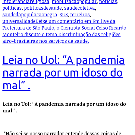
intolerânciareligiosa
,
mobilizacaopopular
,
notícias
,
politicas
,
politicasdesaude
,
saudecoletiva
,
saudedapopulacaonegra
,
SUS
,
terreiros
,
universalidade
Deixe um comentário
em Em live da
Prefeitura de São Paulo, o Cientista Social Celso Ricardo
Monteiro discute o tema Discriminação das religiões
afro-brasileiras nos serviços de saúde.
Leia no Uol: “A pandemia
narrada por um idoso do
mal” .
Leia no Uol: “A pandemia narrada por um idoso do
mal” .
“Não sei se nosso narrador entende dessas coisas de