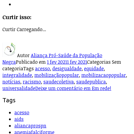
Curtir isso:
Curtir
Carregando...
Autor
Aliança Pró-Saúde da População
Negra
Publicado em
1 fev 2021
1 fev 2021
Categorias
Sem
categoria
Tags
acesso
,
desigualdade
,
equidade
,
integralidade
,
mobilizaçãopopular
,
mobilizacaopopular
,
notícias
,
racismo
,
saudecoletiva
,
saudepublica
,
universalidade
Deixe um comentário
em Em rede!
Tags
acesso
aids
aliancaprospn
anemiafalciforme