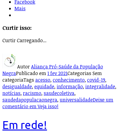
Facebook
Mais
Curtir isso:
Curtir
Carregando...
Autor
Aliança Pró-Saúde da População
Negra
Publicado em
1 fev 2021
Categorias
Sem
categoria
Tags
acesso
,
conhecimento
,
covid-19
,
desigualdade
,
equidade
,
informação
,
integralidade
,
notícias
,
racismo
,
saudecoletiva
,
saudedapopulacaonegra
,
universalidade
Deixe um
comentário
em Veja isso!
Em rede!