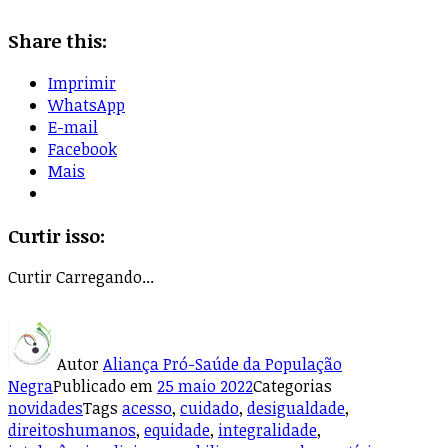
Share this:
Imprimir
WhatsApp
E-mail
Facebook
Mais
Curtir isso:
Curtir
Carregando...
Autor
Aliança Pró-Saúde da População
Negra
Publicado em
25 maio 2022
Categorias
novidades
Tags
acesso
,
cuidado
,
desigualdade
,
direitoshumanos
,
equidade
,
integralidade
,