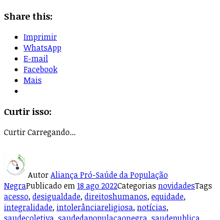
Share this:
Imprimir
WhatsApp
E-mail
Facebook
Mais
Curtir isso:
Curtir
Carregando...
Autor
Aliança Pró-Saúde da População
Negra
Publicado em
18 ago 2022
Categorias
novidades
Tags
acesso
,
desigualdade
,
direitoshumanos
,
equidade
,
integralidade
,
intolerânciareligiosa
,
notícias
,
saudecoletiva
,
saudedapopulacaonegra
,
saudepublica
,