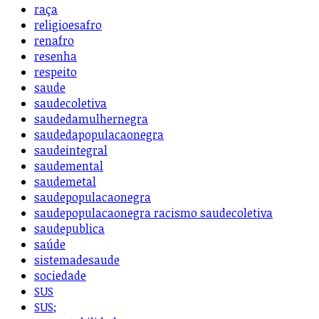
raça
religioesafro
renafro
resenha
respeito
saude
saudecoletiva
saudedamulhernegra
saudedapopulacaonegra
saudeintegral
saudemental
saudemetal
saudepopulacaonegra
saudepopulacaonegra racismo saudecoletiva
saudepublica
saúde
sistemadesaude
sociedade
SUS
SUS;