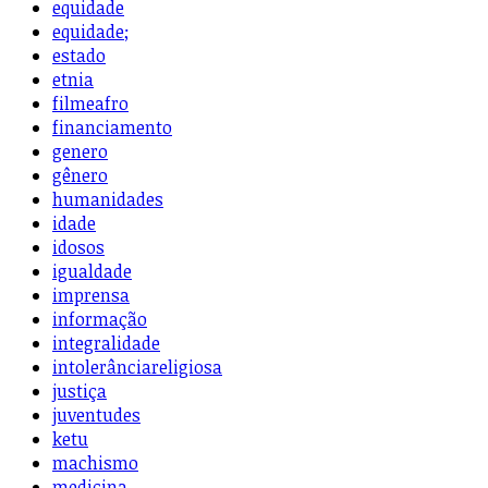
equidade
equidade;
estado
etnia
filmeafro
financiamento
genero
gênero
humanidades
idade
idosos
igualdade
imprensa
informação
integralidade
intolerânciareligiosa
justiça
juventudes
ketu
machismo
medicina