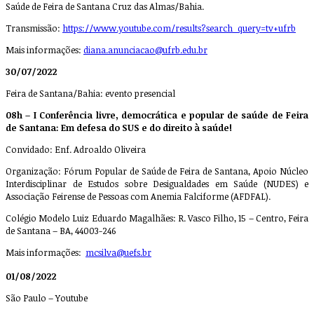
Saúde de Feira de Santana Cruz das Almas/Bahia.
Transmissão:
https://www.youtube.com/results?search_query=tv+ufrb
Mais informações:
diana.anunciacao@ufrb.edu.br
30/07/2022
Feira de Santana/Bahia: evento presencial
08h – I Conferência livre, democrática e popular de saúde de Feira
de Santana: Em defesa do SUS e do direito à saúde!
Convidado: Enf. Adroaldo Oliveira
Organização: Fórum Popular de Saúde de Feira de Santana, Apoio Núcleo
Interdisciplinar de Estudos sobre Desigualdades em Saúde (NUDES) e
Associação Feirense de Pessoas com Anemia Falciforme (AFDFAL).
Colégio Modelo Luiz Eduardo Magalhães: R. Vasco Filho, 15 – Centro, Feira
de Santana – BA, 44003-246
Mais informações:
mcsilva@uefs.br
01/08/2022
São Paulo – Youtube