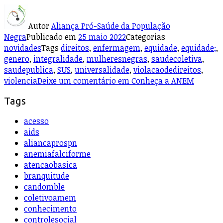
Autor
Aliança Pró-Saúde da População
Negra
Publicado em
25 maio 2022
Categorias
novidades
Tags
direitos
,
enfermagem
,
equidade
,
equidade;
,
genero
,
integralidade
,
mulheresnegras
,
saudecoletiva
,
saudepublica
,
SUS
,
universalidade
,
violacaodedireitos
,
violencia
Deixe um comentário
em Conheça a ANEM
Tags
acesso
aids
aliancaprospn
anemiafalciforme
atencaobasica
branquitude
candomble
coletivoamem
conhecimento
controlesocial