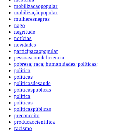
mobilizacaopopular
mobilizaçãopopular
mulheresnegras
nago
negritude
notícias
novidades
participacaopopular
pessoascomdeficiencia
pobreza; raça; humanidades; políticas;
politica
politicas
politicasdesaude
politicaspublicas
política
políticas
políticaspúblicas
preconceito
producaocientifica
racismo