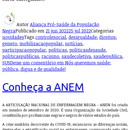
Autor
Aliança Pró-Saúde da População
Negra
Publicado em
21 jun 2022
25 jul 2022
Categorias
novidades
Tags
controlesocial
,
desigualdade
,
direitos
,
genero
,
mobilizacaopopular
,
notícias
,
participacaopopular
,
politicas
,
politicasdesaude
,
politicaspublicas
,
racismo
,
saudecoletiva
,
saudepublica
,
SUS
Deixe um comentário
em Nós queremos saúde:
pública, digna e de qualidade!
Conheça a ANEM
A ARTICULAÇÃO NACIONAL DE ENFERMAGEM NEGRA – ANEN foi criada
em meados de setembro de 2020. É uma Organização da Sociedade Civil,
constituída por profissionais negras e negros de vários estados do país.
A crise sanitária decorrente da COVID-19, escancarou as diferenças sociais,
dentre elas a estratificação social na enfermagem, comprovada pelo alto