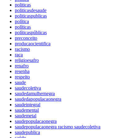
politicas
politicasdesaude
politicaspublicas
política
políticas
políticaspúblicas
preconceito
producaocientifica
racismo
raça
religioesafro
renafro
resenha
respeito
saude
saudecoletiva
saudedamulhernegra
saudedapopulacaonegra
saudeintegral
saudemental
saudemetal
saudepopulacaonegra
saudepopulacaonegra racismo saudecoletiva
saudepublica
saúde