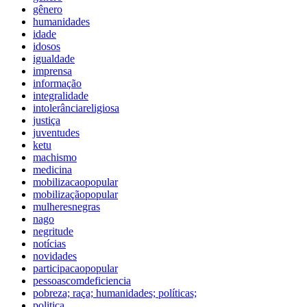
gênero
humanidades
idade
idosos
igualdade
imprensa
informação
integralidade
intolerânciareligiosa
justiça
juventudes
ketu
machismo
medicina
mobilizacaopopular
mobilizaçãopopular
mulheresnegras
nago
negritude
notícias
novidades
participacaopopular
pessoascomdeficiencia
pobreza; raça; humanidades; políticas;
politica