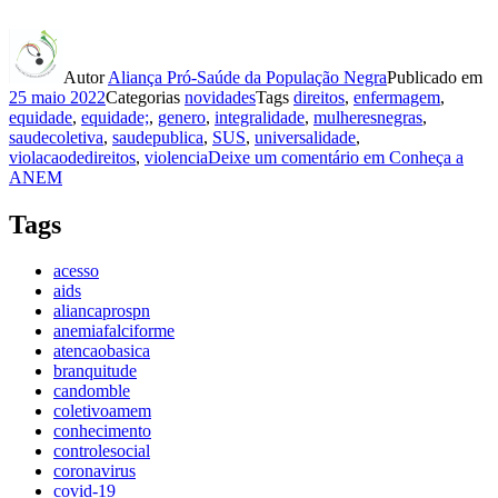
Autor
Aliança Pró-Saúde da População Negra
Publicado em
25 maio 2022
Categorias
novidades
Tags
direitos
,
enfermagem
,
equidade
,
equidade;
,
genero
,
integralidade
,
mulheresnegras
,
saudecoletiva
,
saudepublica
,
SUS
,
universalidade
,
violacaodedireitos
,
violencia
Deixe um comentário
em Conheça a
ANEM
Tags
acesso
aids
aliancaprospn
anemiafalciforme
atencaobasica
branquitude
candomble
coletivoamem
conhecimento
controlesocial
coronavirus
covid-19