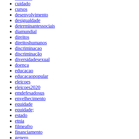
cuidado
cursos
desenvolvimento
desigualdade
determinantessociais
diamundial
direitos
direitoshumanos
discriminacao
discriminação
diversidadesexual
doença
educacao
educacaopopular
eleicoes
eleicoes2020
emdefesadosus
envelhecimento
equidade
equidade;
estado
etnia
filmeafro
financiamento
genero