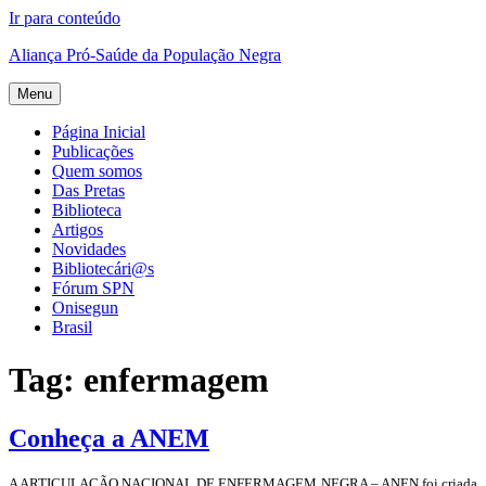
Ir para conteúdo
Aliança Pró-Saúde da População Negra
Menu
Página Inicial
Publicações
Quem somos
Das Pretas
Biblioteca
Artigos
Novidades
Bibliotecári@s
Fórum SPN
Onisegun
Brasil
Tag:
enfermagem
Conheça a ANEM
A ARTICULAÇÃO NACIONAL DE ENFERMAGEM NEGRA – ANEN foi criada