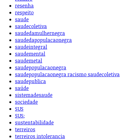
resenha
respeito
saude
saudecoletiva
saudedamulhernegra
saudedapopulacaonegra
saudeintegral
saudemental
saudemetal
saudepopulacaonegra
saudepopulacaonegra racismo saudecoletiva
saudepublica
saúde
sistemadesaude
sociedade
SUS
SUS;
sustentabilidade
terreiros
terreiros intolerancia