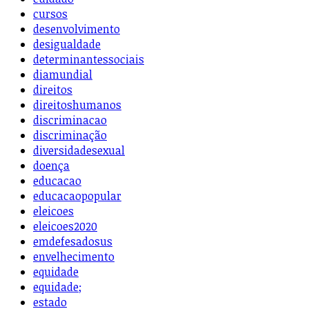
cursos
desenvolvimento
desigualdade
determinantessociais
diamundial
direitos
direitoshumanos
discriminacao
discriminação
diversidadesexual
doença
educacao
educacaopopular
eleicoes
eleicoes2020
emdefesadosus
envelhecimento
equidade
equidade;
estado