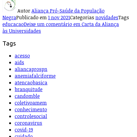
Autor
Aliança Pró-Saúde da População
Negra
Publicado em
1 nov 2021
Categorias
novidades
Tags
educacao
Deixe um comentário
em Carta da Aliança
às Universidades
Tags
acesso
aids
aliancaprospn
anemiafalciforme
atencaobasica
branquitude
candomble
coletivoamem
conhecimento
controlesocial
coronavirus
covid-19
cuidado