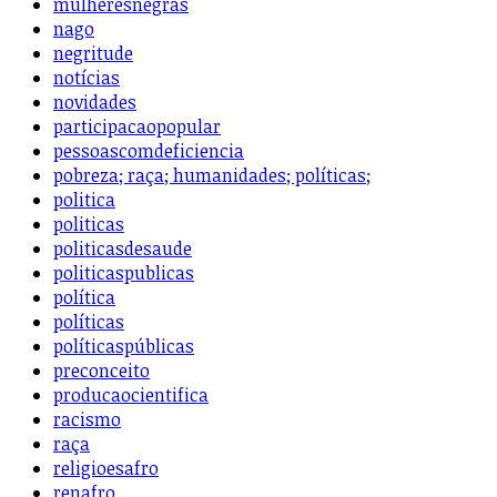
mulheresnegras
nago
negritude
notícias
novidades
participacaopopular
pessoascomdeficiencia
pobreza; raça; humanidades; políticas;
politica
politicas
politicasdesaude
politicaspublicas
política
políticas
políticaspúblicas
preconceito
producaocientifica
racismo
raça
religioesafro
renafro