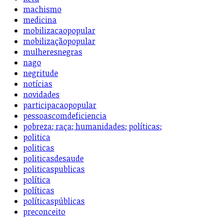
machismo
medicina
mobilizacaopopular
mobilizaçãopopular
mulheresnegras
nago
negritude
notícias
novidades
participacaopopular
pessoascomdeficiencia
pobreza; raça; humanidades; políticas;
politica
politicas
politicasdesaude
politicaspublicas
política
políticas
políticaspúblicas
preconceito