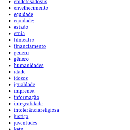
emdefesadosus
envelhecimento
equidade
equidade;
estado
etnia
filmeafro
financiamento
genero
gênero
humanidades
idade
idosos
igualdade
imprensa
informação
integralidade
intolerânciareligiosa
justiça
juventudes
ketu