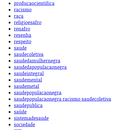
producaocientifica
racismo
raça
religioesafro
renafro
resenha
respeito
saude
saudecoletiva
saudedamulhernegra
saudedapopulacaonegra
saudeintegral
saudemental
saudemetal
saudepopulacaonegra
saudepopulacaonegra racismo saudecoletiva
saudepublica
saúde
sistemadesaude
sociedade