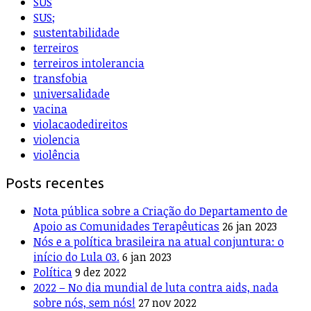
SUS
SUS;
sustentabilidade
terreiros
terreiros intolerancia
transfobia
universalidade
vacina
violacaodedireitos
violencia
violência
Posts recentes
Nota pública sobre a Criação do Departamento de
Apoio as Comunidades Terapêuticas
26 jan 2023
Nós e a política brasileira na atual conjuntura: o
início do Lula 03.
6 jan 2023
Política
9 dez 2022
2022 – No dia mundial de luta contra aids, nada
sobre nós, sem nós!
27 nov 2022