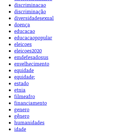
discriminacao
discriminação
diversidadesexual
doença
educacao
educacaopopular
eleicoes
eleicoes2020
emdefesadosus
envelhecimento
equidade
equidade;
estado
etnia
filmeafro
financiamento
genero
gênero
humanidades
idade