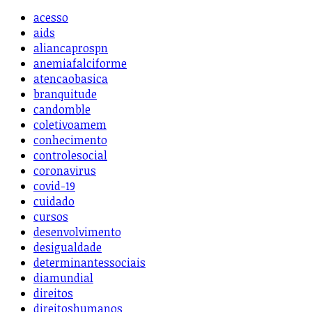
acesso
aids
aliancaprospn
anemiafalciforme
atencaobasica
branquitude
candomble
coletivoamem
conhecimento
controlesocial
coronavirus
covid-19
cuidado
cursos
desenvolvimento
desigualdade
determinantessociais
diamundial
direitos
direitoshumanos