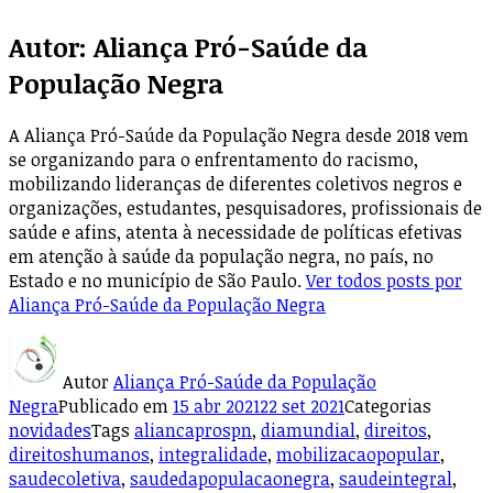
Autor:
Aliança Pró-Saúde da
População Negra
A Aliança Pró-Saúde da População Negra desde 2018 vem
se organizando para o enfrentamento do racismo,
mobilizando lideranças de diferentes coletivos negros e
organizações, estudantes, pesquisadores, profissionais de
saúde e afins, atenta à necessidade de políticas efetivas
em atenção à saúde da população negra, no país, no
Estado e no município de São Paulo.
Ver todos posts por
Aliança Pró-Saúde da População Negra
Autor
Aliança Pró-Saúde da População
Negra
Publicado em
15 abr 2021
22 set 2021
Categorias
novidades
Tags
aliancaprospn
,
diamundial
,
direitos
,
direitoshumanos
,
integralidade
,
mobilizacaopopular
,
saudecoletiva
,
saudedapopulacaonegra
,
saudeintegral
,