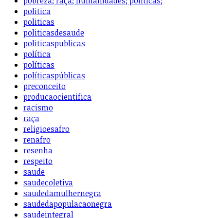
pobreza; raça; humanidades; políticas;
politica
politicas
politicasdesaude
politicaspublicas
política
políticas
políticaspúblicas
preconceito
producaocientifica
racismo
raça
religioesafro
renafro
resenha
respeito
saude
saudecoletiva
saudedamulhernegra
saudedapopulacaonegra
saudeintegral