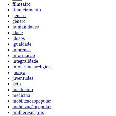
filmeafro
financiamento
genero
gênero
humanidades
idade
idosos
igualdade
imprensa
informação
integralidade
intolerânciareligiosa
justiça
juventudes
ketu
machismo
medicina
mobilizacaopopular
mobilizaçãopopular
mulheresnegras