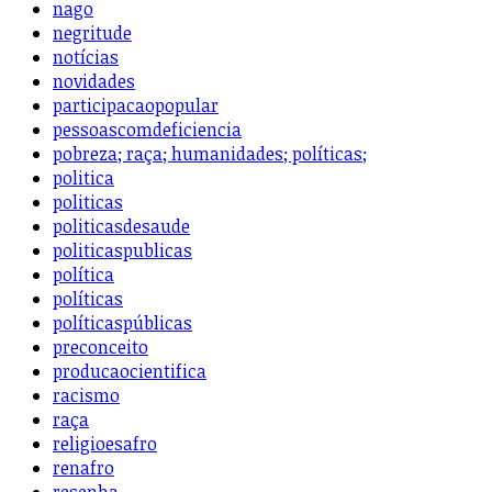
nago
negritude
notícias
novidades
participacaopopular
pessoascomdeficiencia
pobreza; raça; humanidades; políticas;
politica
politicas
politicasdesaude
politicaspublicas
política
políticas
políticaspúblicas
preconceito
producaocientifica
racismo
raça
religioesafro
renafro