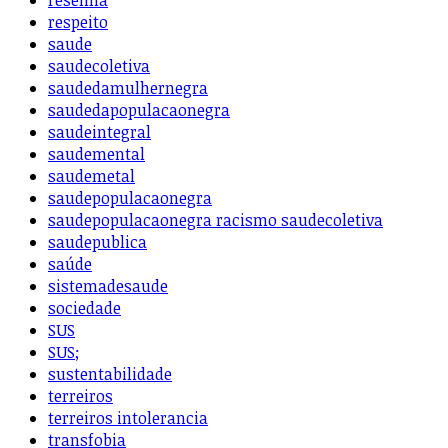
resenha
respeito
saude
saudecoletiva
saudedamulhernegra
saudedapopulacaonegra
saudeintegral
saudemental
saudemetal
saudepopulacaonegra
saudepopulacaonegra racismo saudecoletiva
saudepublica
saúde
sistemadesaude
sociedade
SUS
SUS;
sustentabilidade
terreiros
terreiros intolerancia
transfobia