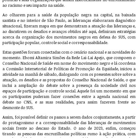
ao racismo e seu impacto na saúde.
Ao olharem para a saúde da população negra na capital, na baixada
santista e no interior de São Paulo, as lideranças elaboraram diagnóstico
situacional, fizeram mapa em que demonstram a atuação das lideranças e,
ao discutirem os desafios e avanços obtidos até aqui, definiram estratégias
acerca da organização dos movimentos negros em defesa do SUS, com
participação popular, controle social e corresponsabilidade.
Estas questões foram conectadas com o cenário nacional e as novidades do
momento. Ebomi Altamira Simões da Rede Lai-Lai Apejo, que compoem o
Conselho Nacional de Saúde em nome do movimento negro e lá coordena
a Comissão Intersetorial de Políticas de Promoção da Equidade, iniciou a
atividade na manhã de sábado, dialogando com os presentes sobre sobre a
atuação, os desafios e as propostas do Conselho Nacional de Saúde, o que
inclui a ampliação do debate sobre a presença da sociedade civil nos
espaços de participação e controle social. Aquele foi um momento em que
os participantes puderam fazer conexões entre a agenda nacional em
debate no CNS, e as suas realidades, para assim fazerem frente ao
desmonte do SUS.
Assim, foi possível definir os passos a serem dados conjuntamente, a partir
do protagonismo e a corresponsabilidade das lideranças de movimentos
sociais frente ao descaso do Estado. O ano de 2023, enfim, começou
tirando as pessoas das encruzilhadas políticas rumo à ação prática, com