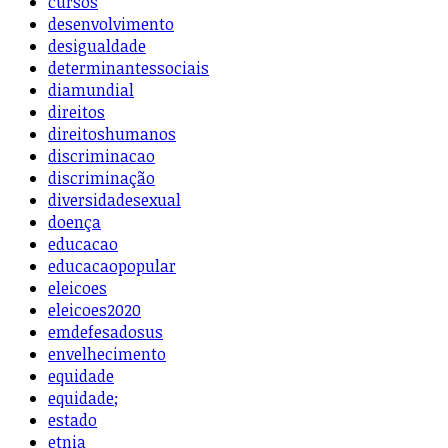
cursos
desenvolvimento
desigualdade
determinantessociais
diamundial
direitos
direitoshumanos
discriminacao
discriminação
diversidadesexual
doença
educacao
educacaopopular
eleicoes
eleicoes2020
emdefesadosus
envelhecimento
equidade
equidade;
estado
etnia