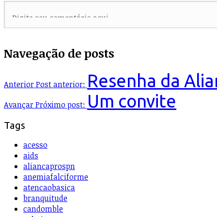
Navegação de posts
Resenha da Alia
Anterior
Post anterior:
Um convite
Avançar
Próximo post:
Tags
acesso
aids
aliancaprospn
anemiafalciforme
atencaobasica
branquitude
candomble