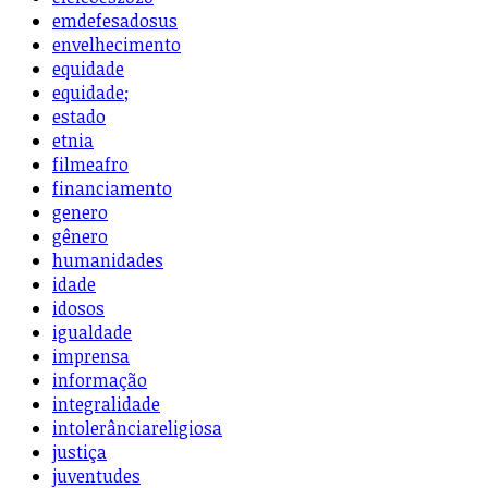
emdefesadosus
envelhecimento
equidade
equidade;
estado
etnia
filmeafro
financiamento
genero
gênero
humanidades
idade
idosos
igualdade
imprensa
informação
integralidade
intolerânciareligiosa
justiça
juventudes