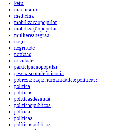
ketu
machismo
medicina
mobilizacaopopular
mobilizaçãopopular
mulheresnegras
nago
negritude
notícias
novidades
participacaopopular
pessoascomdeficiencia
pobreza; raça; humanidades; políticas;
politica
politicas
politicasdesaude
politicaspublicas
política
políticas
políticaspúblicas