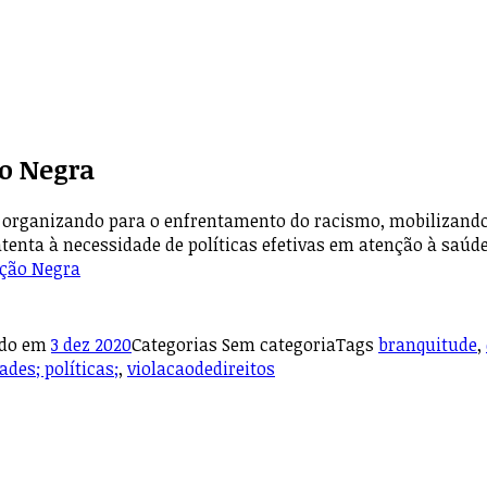
o Negra
organizando para o enfrentamento do racismo, mobilizando l
atenta à necessidade de políticas efetivas em atenção à saúd
ação Negra
ado em
3 dez 2020
Categorias
Sem categoria
Tags
branquitude
,
des; políticas;
,
violacaodedireitos