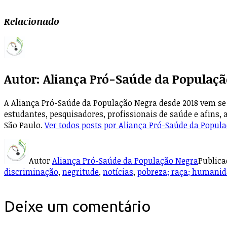
Relacionado
Autor:
Aliança Pró-Saúde da Populaçã
A Aliança Pró-Saúde da População Negra desde 2018 vem se 
estudantes, pesquisadores, profissionais de saúde e afins, 
São Paulo.
Ver todos posts por Aliança Pró-Saúde da Popul
Autor
Aliança Pró-Saúde da População Negra
Public
discriminação
,
negritude
,
notícias
,
pobreza; raça; humanida
Deixe um comentário