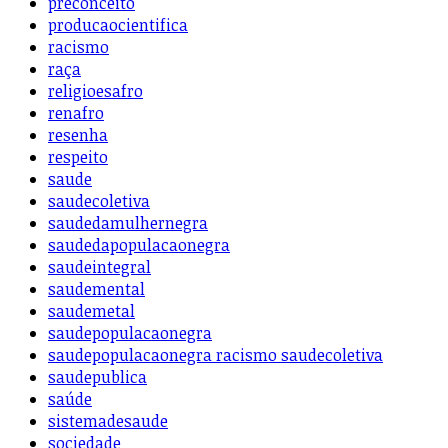
preconceito
producaocientifica
racismo
raça
religioesafro
renafro
resenha
respeito
saude
saudecoletiva
saudedamulhernegra
saudedapopulacaonegra
saudeintegral
saudemental
saudemetal
saudepopulacaonegra
saudepopulacaonegra racismo saudecoletiva
saudepublica
saúde
sistemadesaude
sociedade