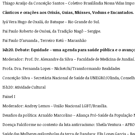
Thiago Araújo da Conceição Santos – Coletivo Brasilândia Nossa Vidas Impo
Cânticos e orações aos Orixás, Guias, Nkisses, Voduns e Encantados.
Iyá Vera Hugo de Oxalá, do Batuque – Rio Grande do Sul.
Pai Paulo Roberto de Oxóssi, da Tradição Nagô – Sergipe.
Pai Paulo D’aruanda , Terreiro Ketú – Maranhão
14h20. Debate: Equidade – uma agenda para saúde pública e o avanç
Moderador: Prof. Dr. Alexandre da Silva – Faculdade de Medicina de Jundiaí.
Profa. Dra. Fernanda Lopes – Nicketchi/Transformando Realidades
Conceição Silva – Secretária Nacional de Saúde da UNEGRO/Olinda, Conselh
15h20: Atividade Cultural
Painel I
Moderador: Andrey Lemos – União Nacional LGBT/Brasília.
Desafios da política: Arnaldo Marcolino – Aliança Pró-Saúde da População
Doença Falciforme no contexto da luta antirracismo: Sheila Ventura – APR
Saúde das Mulheres quilombolas da terra de Dandara: Elis Lopes Garcia – R