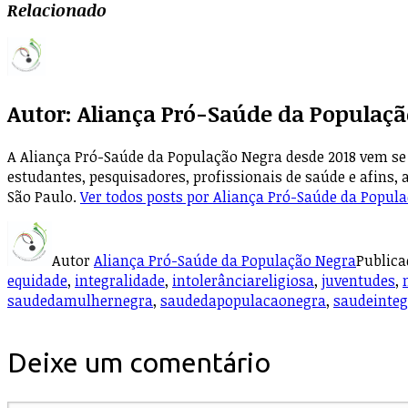
Relacionado
Autor:
Aliança Pró-Saúde da Populaçã
A Aliança Pró-Saúde da População Negra desde 2018 vem se 
estudantes, pesquisadores, profissionais de saúde e afins, 
São Paulo.
Ver todos posts por Aliança Pró-Saúde da Popul
Autor
Aliança Pró-Saúde da População Negra
Public
equidade
,
integralidade
,
intolerânciareligiosa
,
juventudes
,
saudedamulhernegra
,
saudedapopulacaonegra
,
saudeinteg
Deixe um comentário