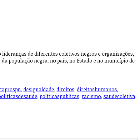
ideranças de diferentes coletivos negros e organizações,
e da população negra, no país, no Estado e no município de
ncaprospn
,
desigualdade
,
direitos
,
direitoshumanos
,
politicasdesaude
,
politicaspublicas
,
racismo
,
saudecoletiva
,