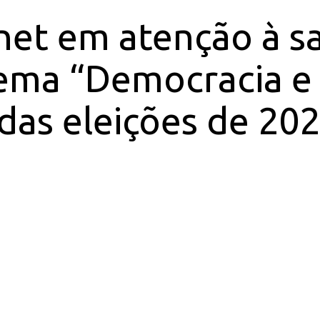
net em atenção à s
 tema “Democracia e
as eleições de 2022