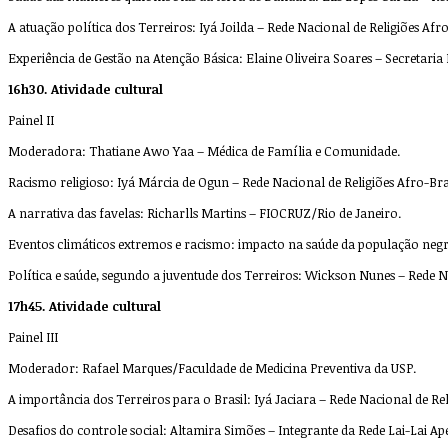
A atuação política dos Terreiros: Iyá Joilda – Rede Nacional de Religiões Afr
Experiência de Gestão na Atenção Básica: Elaine Oliveira Soares – Secretaria
16h30. Atividade cultural
Painel II
Moderadora: Thatiane Awo Yaa – Médica de Família e Comunidade.
Racismo religioso: Iyá Márcia de Ogun – Rede Nacional de Religiões Afro-Bras
A narrativa das favelas: Richarlls Martins – FIOCRUZ/Rio de Janeiro.
Eventos climáticos extremos e racismo: impacto na saúde da população negr
Política e saúde, segundo a juventude dos Terreiros: Wickson Nunes – Rede Na
17h45. Atividade cultural
Painel III
Moderador: Rafael Marques/Faculdade de Medicina Preventiva da USP.
A importância dos Terreiros para o Brasil: Iyá Jaciara – Rede Nacional de Rel
Desafios do controle social: Altamira Simões – Integrante da Rede Lai-Lai Ap