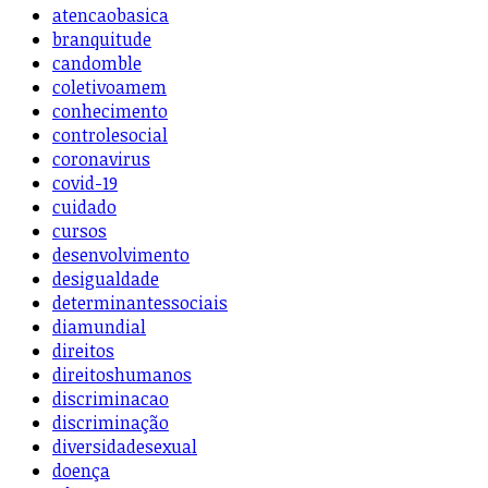
atencaobasica
branquitude
candomble
coletivoamem
conhecimento
controlesocial
coronavirus
covid-19
cuidado
cursos
desenvolvimento
desigualdade
determinantessociais
diamundial
direitos
direitoshumanos
discriminacao
discriminação
diversidadesexual
doença