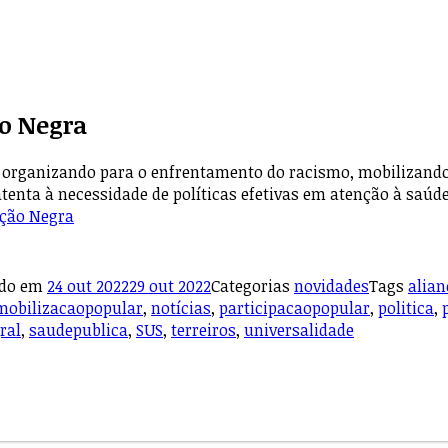
o Negra
organizando para o enfrentamento do racismo, mobilizando l
atenta à necessidade de políticas efetivas em atenção à saúd
ação Negra
ado em
24 out 2022
29 out 2022
Categorias
novidades
Tags
alia
mobilizacaopopular
,
notícias
,
participacaopopular
,
politica
,
ral
,
saudepublica
,
SUS
,
terreiros
,
universalidade