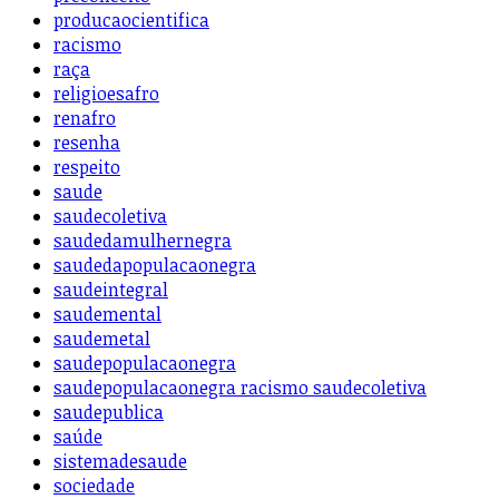
producaocientifica
racismo
raça
religioesafro
renafro
resenha
respeito
saude
saudecoletiva
saudedamulhernegra
saudedapopulacaonegra
saudeintegral
saudemental
saudemetal
saudepopulacaonegra
saudepopulacaonegra racismo saudecoletiva
saudepublica
saúde
sistemadesaude
sociedade