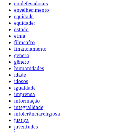
emdefesadosus
envelhecimento
equidade
equidade;
estado
etnia
filmeafro
financiamento
genero
gênero
humanidades
idade
idosos
igualdade
imprensa
informação
integralidade
intolerânciareligiosa
justiça
juventudes