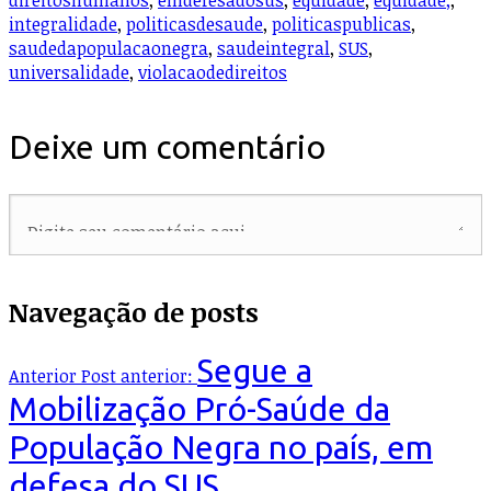
direitoshumanos
,
emdefesadosus
,
equidade
,
equidade;
,
integralidade
,
politicasdesaude
,
politicaspublicas
,
saudedapopulacaonegra
,
saudeintegral
,
SUS
,
universalidade
,
violacaodedireitos
Deixe um comentário
Navegação de posts
Segue a
Anterior
Post anterior:
Mobilização Pró-Saúde da
População Negra no país, em
defesa do SUS.