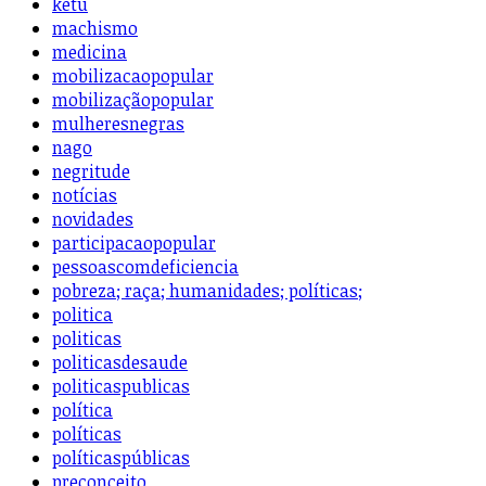
ketu
machismo
medicina
mobilizacaopopular
mobilizaçãopopular
mulheresnegras
nago
negritude
notícias
novidades
participacaopopular
pessoascomdeficiencia
pobreza; raça; humanidades; políticas;
politica
politicas
politicasdesaude
politicaspublicas
política
políticas
políticaspúblicas
preconceito