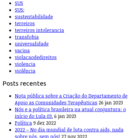
SUS
SUS;
sustentabilidade
terreiros
terreiros intolerancia
transfobia
universalidade
vacina
violacaodedireitos
violencia
violência
Posts recentes
Nota pública sobre a Criação do Departamento de
Apoio as Comunidades Terapêuticas
26 jan 2023
Nós e a política brasileira na atual conjuntura: o
início do Lula 03.
6 jan 2023
Política
9 dez 2022
2022 – No dia mundial de luta contra aids, nada
sobre nós, sem nós!
27 nov 2022