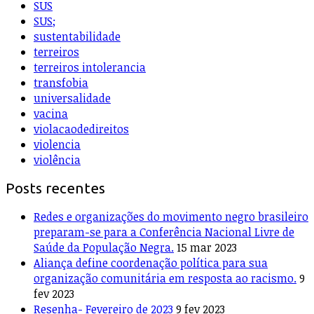
SUS
SUS;
sustentabilidade
terreiros
terreiros intolerancia
transfobia
universalidade
vacina
violacaodedireitos
violencia
violência
Posts recentes
Redes e organizações do movimento negro brasileiro
preparam-se para a Conferência Nacional Livre de
Saúde da População Negra.
15 mar 2023
Aliança define coordenação política para sua
organização comunitária em resposta ao racismo.
9
fev 2023
Resenha- Fevereiro de 2023
9 fev 2023