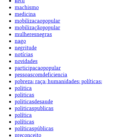
ketu
machismo
medicina
mobilizacaopopular
mobilizaçãopopular
mulheresnegras
nago
negritude
notícias
novidades
participacaopopular
pessoascomdeficiencia
pobreza; raça; humanidades; políticas;
politica
politicas
politicasdesaude
politicaspublicas
política
políticas
políticaspúblicas
preconceito