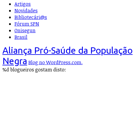
Artigos
Novidades
Bibliotecári@s
Fórum SPN
Onisegun
Brasil
Aliança Pró-Saúde da População
Negra
Blog no WordPress.com.
%d
blogueiros gostam disto: