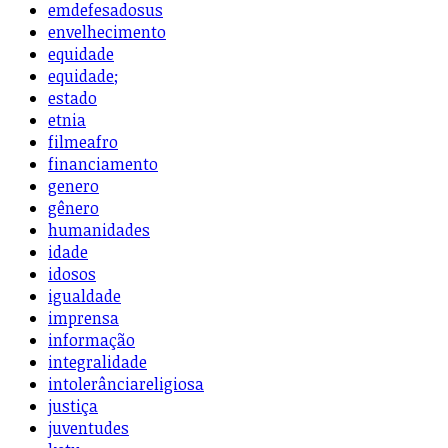
emdefesadosus
envelhecimento
equidade
equidade;
estado
etnia
filmeafro
financiamento
genero
gênero
humanidades
idade
idosos
igualdade
imprensa
informação
integralidade
intolerânciareligiosa
justiça
juventudes