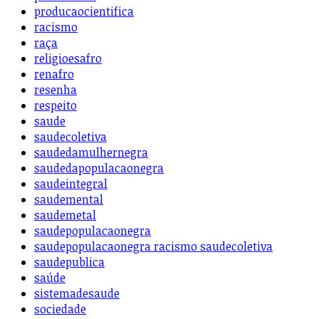
producaocientifica
racismo
raça
religioesafro
renafro
resenha
respeito
saude
saudecoletiva
saudedamulhernegra
saudedapopulacaonegra
saudeintegral
saudemental
saudemetal
saudepopulacaonegra
saudepopulacaonegra racismo saudecoletiva
saudepublica
saúde
sistemadesaude
sociedade