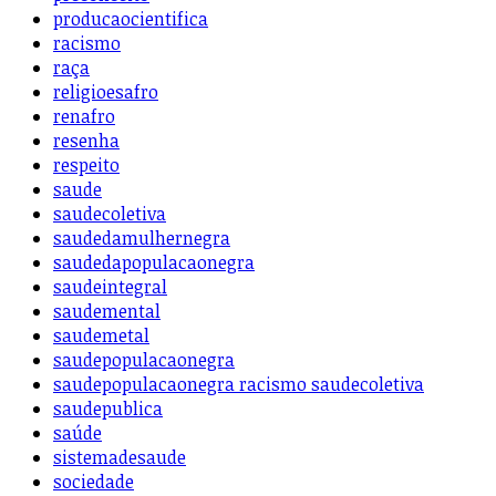
producaocientifica
racismo
raça
religioesafro
renafro
resenha
respeito
saude
saudecoletiva
saudedamulhernegra
saudedapopulacaonegra
saudeintegral
saudemental
saudemetal
saudepopulacaonegra
saudepopulacaonegra racismo saudecoletiva
saudepublica
saúde
sistemadesaude
sociedade