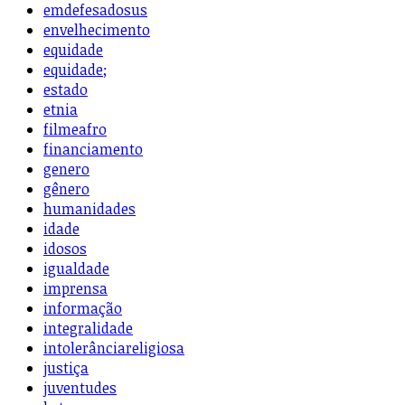
emdefesadosus
envelhecimento
equidade
equidade;
estado
etnia
filmeafro
financiamento
genero
gênero
humanidades
idade
idosos
igualdade
imprensa
informação
integralidade
intolerânciareligiosa
justiça
juventudes