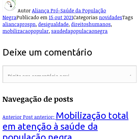
Autor
Aliança Pró-Saúde da População
Negra
Publicado em
15 out 2021
Categorias
novidades
Tags
aliancaprospn
,
desigualdade
,
direitoshumanos
,
mobilizacaopopular
,
saudedapopulacaonegra
Deixe um comentário
Navegação de posts
Mobilização total
Anterior
Post anterior:
em atenção à saúde da
população negra.