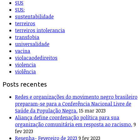
SUS
SUS;
sustentabilidade
terreiros
terreiros intolerancia
transfobia
universalidade
vacina
violacaodedireitos
violencia
violência
Posts recentes
Redes e organizações do movimento negro brasileiro
preparam-se para a Conferência Nacional Livre de
Saúde da População Negra.
15 mar 2023
Aliança define coordenação política para sua
organização comunitária em resposta ao racismo.
9
fev 2023
Resenha- Fevereiro de 2023
9 fev 2023