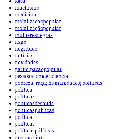
ketu
machismo
medicina
mobilizacaopopular
mobilizaçãopopular
mulheresnegras
nago
negritude
notícias
novidades
participacaopopular
pessoascomdeficiencia
pobreza; raça; humanidades; políticas;
politica
politicas
politicasdesaude
politicaspublicas
política
políticas
políticaspúblicas
preconceito