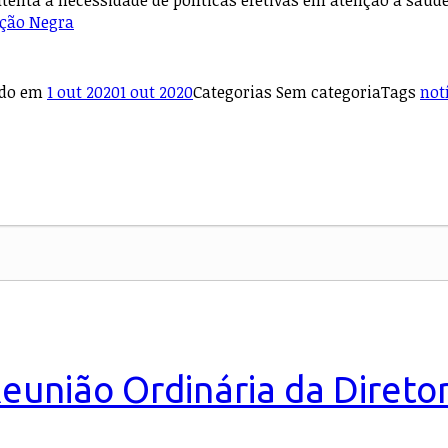
atenta à necessidade de políticas efetivas em atenção à saúd
ação Negra
ado em
1 out 2020
1 out 2020
Categorias
Sem categoria
Tags
not
eunião Ordinária da Direto