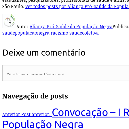
estudantes, pesquisadores, profissionais de saúde e afins, 
São Paulo.
Ver todos posts por Aliança Pró-Saúde da Popul
Autor
Aliança Pró-Saúde da População Negra
Public
saudepopulacaonegra racismo saudecoletiva
Deixe um comentário
Navegação de posts
Convocação – I R
Anterior
Post anterior:
População Negra