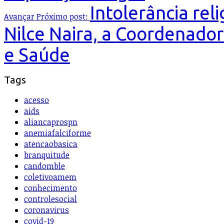
Intolerância rel
Avançar
Próximo post:
Nilce Naira, a Coordenador
e Saúde
Tags
acesso
aids
aliancaprospn
anemiafalciforme
atencaobasica
branquitude
candomble
coletivoamem
conhecimento
controlesocial
coronavirus
covid-19