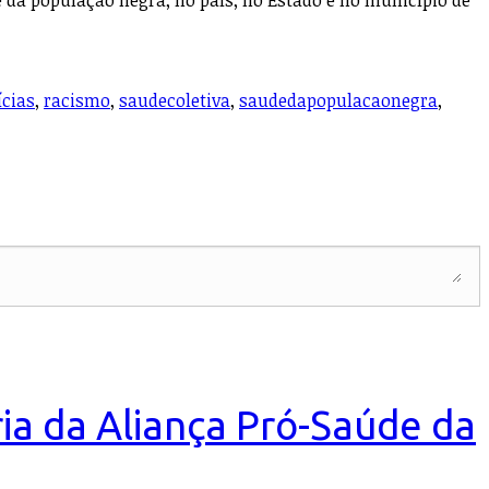
e da população negra, no país, no Estado e no município de
ícias
,
racismo
,
saudecoletiva
,
saudedapopulacaonegra
,
ria da Aliança Pró-Saúde da