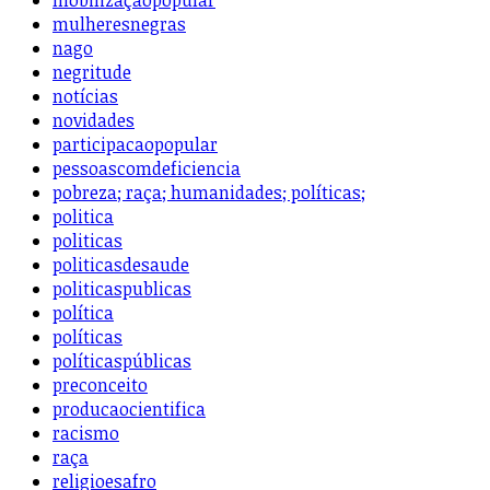
mobilizaçãopopular
mulheresnegras
nago
negritude
notícias
novidades
participacaopopular
pessoascomdeficiencia
pobreza; raça; humanidades; políticas;
politica
politicas
politicasdesaude
politicaspublicas
política
políticas
políticaspúblicas
preconceito
producaocientifica
racismo
raça
religioesafro