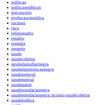
políticas
políticaspúblicas
preconceito
producaocientifica
racismo
raça
religioesafro
renafro
resenha
respeito
saude
saudecoletiva
saudedamulhernegra
saudedapopulacaonegra
saudeintegral
saudemental
saudemetal
saudepopulacaonegra
saudepopulacaonegra racismo saudecoletiva
saudepublica