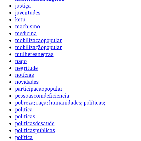
justiça
juventudes
ketu
machismo
medicina
mobilizacaopopular
mobilizaçãopopular
mulheresnegras
nago
negritude
notícias
novidades
participacaopopular
pessoascomdeficiencia
pobreza; raça; humanidades; políticas;
politica
politicas
politicasdesaude
politicaspublicas
política