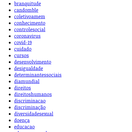
branquitude
candomble
coletivoamem
conhecimento
controlesocial
coronavirus
covid-19
cuidado
cursos
desenvolvimento
desigualdade
determinantessociais
diamundial
direitos
direitoshumanos
discriminacao
discriminação
diversidadesexual
doença
educacao