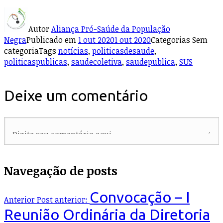
Autor
Aliança Pró-Saúde da População
Negra
Publicado em
1 out 2020
1 out 2020
Categorias
Sem
categoria
Tags
notícias
,
politicasdesaude
,
politicaspublicas
,
saudecoletiva
,
saudepublica
,
SUS
Deixe um comentário
Navegação de posts
Convocação – I
Anterior
Post anterior:
Reunião Ordinária da Diretoria