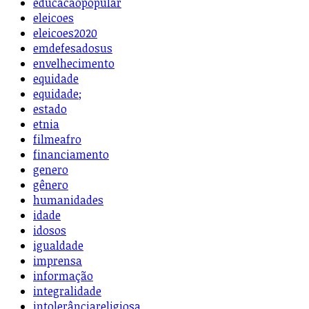
educacaopopular
eleicoes
eleicoes2020
emdefesadosus
envelhecimento
equidade
equidade;
estado
etnia
filmeafro
financiamento
genero
gênero
humanidades
idade
idosos
igualdade
imprensa
informação
integralidade
intolerânciareligiosa