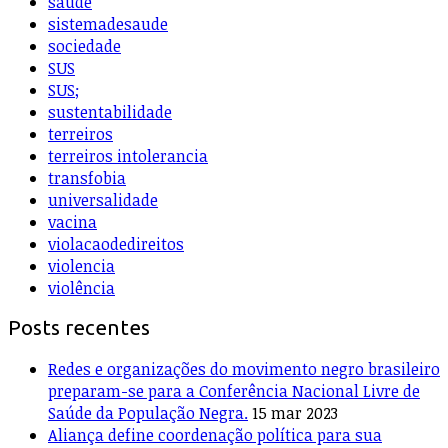
saúde
sistemadesaude
sociedade
SUS
SUS;
sustentabilidade
terreiros
terreiros intolerancia
transfobia
universalidade
vacina
violacaodedireitos
violencia
violência
Posts recentes
Redes e organizações do movimento negro brasileiro
preparam-se para a Conferência Nacional Livre de
Saúde da População Negra.
15 mar 2023
Aliança define coordenação política para sua