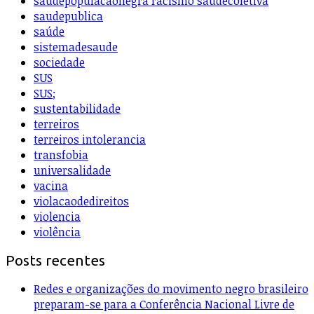
saudepopulacaonegra racismo saudecoletiva
saudepublica
saúde
sistemadesaude
sociedade
SUS
SUS;
sustentabilidade
terreiros
terreiros intolerancia
transfobia
universalidade
vacina
violacaodedireitos
violencia
violência
Posts recentes
Redes e organizações do movimento negro brasileiro
preparam-se para a Conferência Nacional Livre de