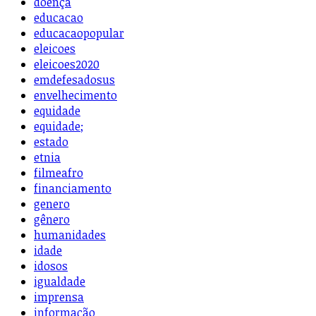
doença
educacao
educacaopopular
eleicoes
eleicoes2020
emdefesadosus
envelhecimento
equidade
equidade;
estado
etnia
filmeafro
financiamento
genero
gênero
humanidades
idade
idosos
igualdade
imprensa
informação