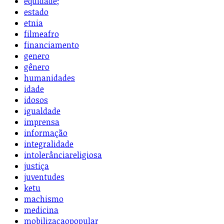
equidade;
estado
etnia
filmeafro
financiamento
genero
gênero
humanidades
idade
idosos
igualdade
imprensa
informação
integralidade
intolerânciareligiosa
justiça
juventudes
ketu
machismo
medicina
mobilizacaopopular