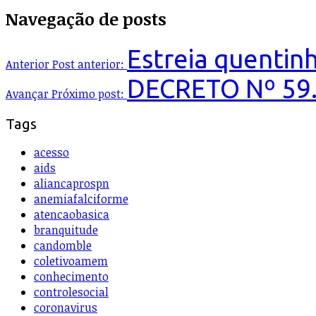
Navegação de posts
Estreia quentin
Anterior
Post anterior:
DECRETO Nº 59
Avançar
Próximo post:
Tags
acesso
aids
aliancaprospn
anemiafalciforme
atencaobasica
branquitude
candomble
coletivoamem
conhecimento
controlesocial
coronavirus