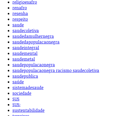
religioesafro
renafro
resenha
respeito
saude
saudecoletiva
saudedamulhernegra
saudedapopulacaonegra
saudeintegral
saudemental
saudemetal
saudepopulacaonegra
saudepopulacaonegra racismo saudecoletiva
saudepublica
saúde
sistemadesaude
sociedade
SUS
SUS;
sustentabilidade