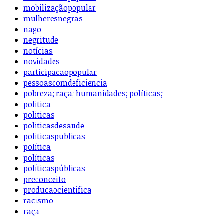
mobilizaçãopopular
mulheresnegras
nago
negritude
notícias
novidades
participacaopopular
pessoascomdeficiencia
pobreza; raça; humanidades; políticas;
politica
politicas
politicasdesaude
politicaspublicas
política
políticas
políticaspúblicas
preconceito
producaocientifica
racismo
raça