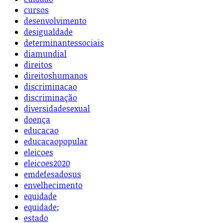
cursos
desenvolvimento
desigualdade
determinantessociais
diamundial
direitos
direitoshumanos
discriminacao
discriminação
diversidadesexual
doença
educacao
educacaopopular
eleicoes
eleicoes2020
emdefesadosus
envelhecimento
equidade
equidade;
estado