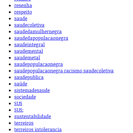
resenha
respeito
saude
saudecoletiva
saudedamulhernegra
saudedapopulacaonegra
saudeintegral
saudemental
saudemetal
saudepopulacaonegra
saudepopulacaonegra racismo saudecoletiva
saudepublica
saúde
sistemadesaude
sociedade
SUS
SUS;
sustentabilidade
terreiros
terreiros intolerancia