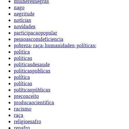
mulheresnegras
nago
negritude
notícias
novidades
participacaopopular
pessoascomdeficiencia
pobreza; raça; humanidades; políticas;
politica
politicas
politicasdesaude
politicaspublicas
política
políticas
políticaspúblicas
preconceito
producaocientifica
racismo
raça
religioesafro
renafro