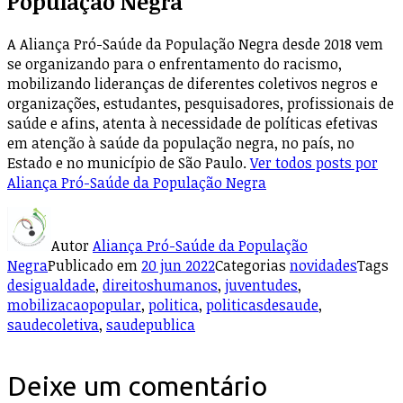
População Negra
A Aliança Pró-Saúde da População Negra desde 2018 vem
se organizando para o enfrentamento do racismo,
mobilizando lideranças de diferentes coletivos negros e
organizações, estudantes, pesquisadores, profissionais de
saúde e afins, atenta à necessidade de políticas efetivas
em atenção à saúde da população negra, no país, no
Estado e no município de São Paulo.
Ver todos posts por
Aliança Pró-Saúde da População Negra
Autor
Aliança Pró-Saúde da População
Negra
Publicado em
20 jun 2022
Categorias
novidades
Tags
desigualdade
,
direitoshumanos
,
juventudes
,
mobilizacaopopular
,
politica
,
politicasdesaude
,
saudecoletiva
,
saudepublica
Deixe um comentário