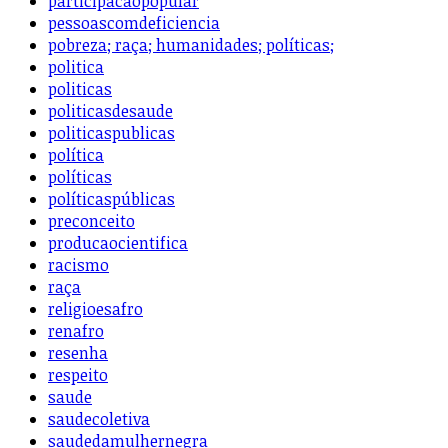
participacaopopular
pessoascomdeficiencia
pobreza; raça; humanidades; políticas;
politica
politicas
politicasdesaude
politicaspublicas
política
políticas
políticaspúblicas
preconceito
producaocientifica
racismo
raça
religioesafro
renafro
resenha
respeito
saude
saudecoletiva
saudedamulhernegra