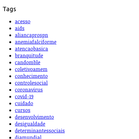
Tags
acesso
aids
aliancaprospn
anemiafalciforme
atencaobasica
branquitude
candomble
coletivoamem
conhecimento
controlesocial
coronavirus
covid-19
cuidado
cursos
desenvolvimento
desigualdade
determinantessociais
diamundial