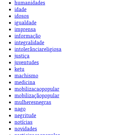
humanidades
idade
idosos
igualdade
imprensa
informação
integralidade
intolerânciareligiosa
justiça
juventudes
ketu
machismo
medicina
mobilizacaopopular
mobilizaçãopopular
mulheresnegras
nago
negritude
notícias
novidades