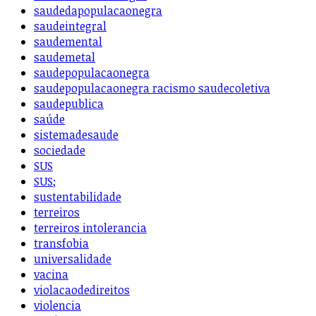
saudedapopulacaonegra
saudeintegral
saudemental
saudemetal
saudepopulacaonegra
saudepopulacaonegra racismo saudecoletiva
saudepublica
saúde
sistemadesaude
sociedade
SUS
SUS;
sustentabilidade
terreiros
terreiros intolerancia
transfobia
universalidade
vacina
violacaodedireitos
violencia