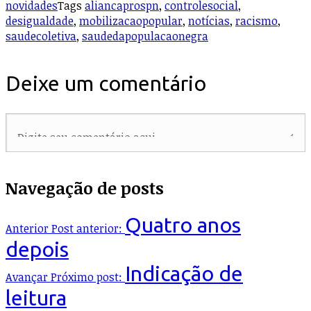
novidades
Tags
aliancaprospn
,
controlesocial
,
desigualdade
,
mobilizacaopopular
,
notícias
,
racismo
,
saudecoletiva
,
saudedapopulacaonegra
Deixe um comentário
Navegação de posts
Quatro anos
Anterior
Post anterior:
depois
Indicação de
Avançar
Próximo post:
leitura