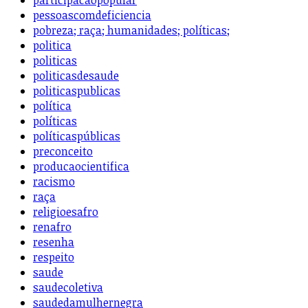
participacaopopular
pessoascomdeficiencia
pobreza; raça; humanidades; políticas;
politica
politicas
politicasdesaude
politicaspublicas
política
políticas
políticaspúblicas
preconceito
producaocientifica
racismo
raça
religioesafro
renafro
resenha
respeito
saude
saudecoletiva
saudedamulhernegra