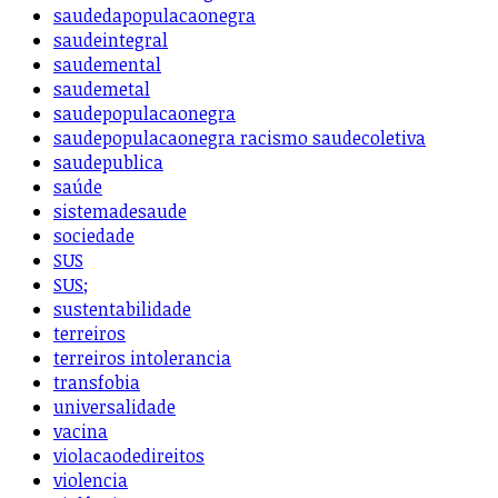
saudedapopulacaonegra
saudeintegral
saudemental
saudemetal
saudepopulacaonegra
saudepopulacaonegra racismo saudecoletiva
saudepublica
saúde
sistemadesaude
sociedade
SUS
SUS;
sustentabilidade
terreiros
terreiros intolerancia
transfobia
universalidade
vacina
violacaodedireitos
violencia