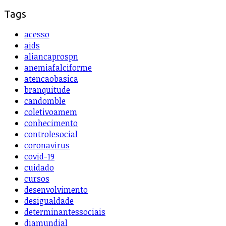
Tags
acesso
aids
aliancaprospn
anemiafalciforme
atencaobasica
branquitude
candomble
coletivoamem
conhecimento
controlesocial
coronavirus
covid-19
cuidado
cursos
desenvolvimento
desigualdade
determinantessociais
diamundial