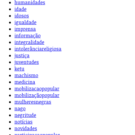
humanidades
idade
idosos
igualdade
imprensa
informação
integralidade
intolerânciareligiosa
justiça
juventudes
ketu
machismo
medicina
mobilizacaopopular
mobilizaçãopopular
mulheresnegras
nago
negritude
notícias
novidades