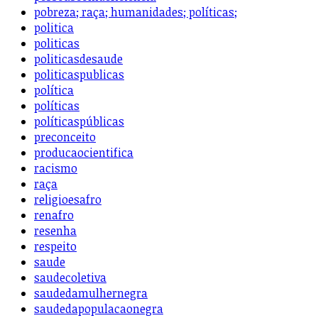
pobreza; raça; humanidades; políticas;
politica
politicas
politicasdesaude
politicaspublicas
política
políticas
políticaspúblicas
preconceito
producaocientifica
racismo
raça
religioesafro
renafro
resenha
respeito
saude
saudecoletiva
saudedamulhernegra
saudedapopulacaonegra