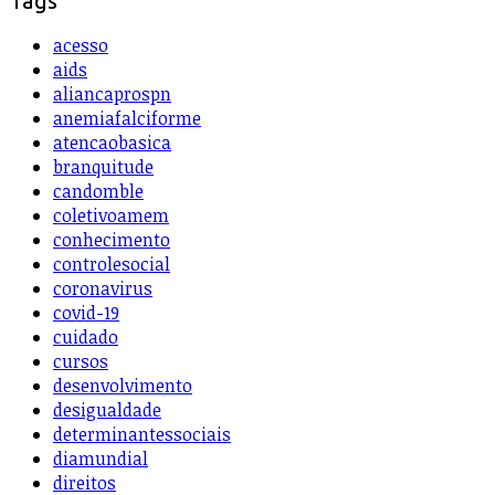
Tags
acesso
aids
aliancaprospn
anemiafalciforme
atencaobasica
branquitude
candomble
coletivoamem
conhecimento
controlesocial
coronavirus
covid-19
cuidado
cursos
desenvolvimento
desigualdade
determinantessociais
diamundial
direitos