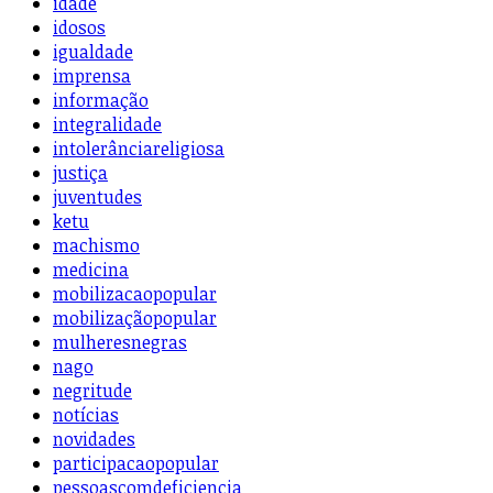
idade
idosos
igualdade
imprensa
informação
integralidade
intolerânciareligiosa
justiça
juventudes
ketu
machismo
medicina
mobilizacaopopular
mobilizaçãopopular
mulheresnegras
nago
negritude
notícias
novidades
participacaopopular
pessoascomdeficiencia