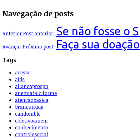
Navegação de posts
Se não fosse o 
Anterior
Post anterior:
Faça sua doação
Avançar
Próximo post:
Tags
acesso
aids
aliancaprospn
anemiafalciforme
atencaobasica
branquitude
candomble
coletivoamem
conhecimento
controlesocial