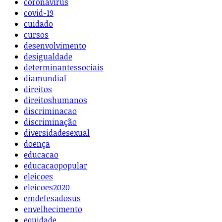
coronavirus
covid-19
cuidado
cursos
desenvolvimento
desigualdade
determinantessociais
diamundial
direitos
direitoshumanos
discriminacao
discriminação
diversidadesexual
doença
educacao
educacaopopular
eleicoes
eleicoes2020
emdefesadosus
envelhecimento
equidade