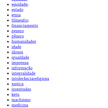
equidade;
estado
etnia
filmeafro
financiamento
genero
gênero
humanidades
idade
idosos
igualdade
imprensa
informação
integralidade
intolerânciareligiosa
justiça
juventudes
ketu
machismo
medicina