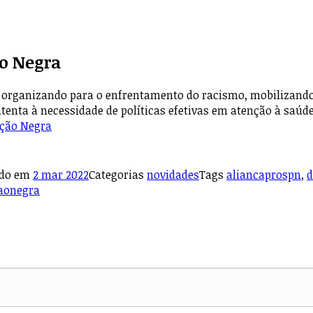
o Negra
organizando para o enfrentamento do racismo, mobilizando l
atenta à necessidade de políticas efetivas em atenção à saúd
ação Negra
ado em
2 mar 2022
Categorias
novidades
Tags
aliancaprospn
,
d
aonegra