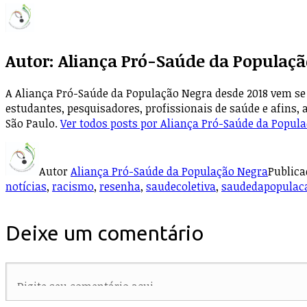
Autor:
Aliança Pró-Saúde da Populaçã
A Aliança Pró-Saúde da População Negra desde 2018 vem se 
estudantes, pesquisadores, profissionais de saúde e afins, 
São Paulo.
Ver todos posts por Aliança Pró-Saúde da Popul
Autor
Aliança Pró-Saúde da População Negra
Public
notícias
,
racismo
,
resenha
,
saudecoletiva
,
saudedapopulac
Deixe um comentário