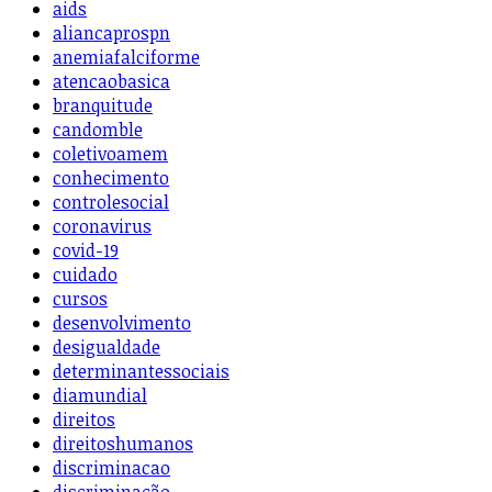
aids
aliancaprospn
anemiafalciforme
atencaobasica
branquitude
candomble
coletivoamem
conhecimento
controlesocial
coronavirus
covid-19
cuidado
cursos
desenvolvimento
desigualdade
determinantessociais
diamundial
direitos
direitoshumanos
discriminacao