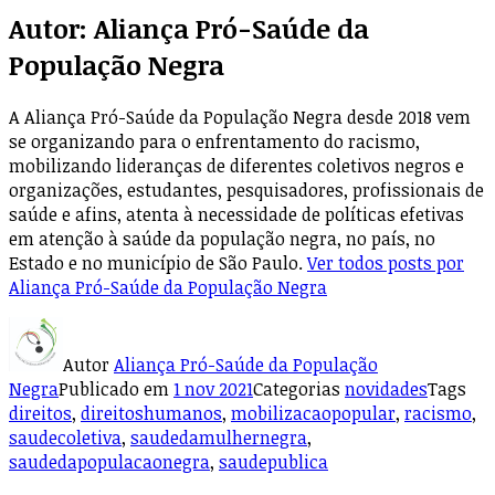
Autor:
Aliança Pró-Saúde da
População Negra
A Aliança Pró-Saúde da População Negra desde 2018 vem
se organizando para o enfrentamento do racismo,
mobilizando lideranças de diferentes coletivos negros e
organizações, estudantes, pesquisadores, profissionais de
saúde e afins, atenta à necessidade de políticas efetivas
em atenção à saúde da população negra, no país, no
Estado e no município de São Paulo.
Ver todos posts por
Aliança Pró-Saúde da População Negra
Autor
Aliança Pró-Saúde da População
Negra
Publicado em
1 nov 2021
Categorias
novidades
Tags
direitos
,
direitoshumanos
,
mobilizacaopopular
,
racismo
,
saudecoletiva
,
saudedamulhernegra
,
saudedapopulacaonegra
,
saudepublica