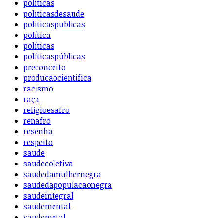
politicas
politicasdesaude
politicaspublicas
política
políticas
políticaspúblicas
preconceito
producaocientifica
racismo
raça
religioesafro
renafro
resenha
respeito
saude
saudecoletiva
saudedamulhernegra
saudedapopulacaonegra
saudeintegral
saudemental
saudemetal