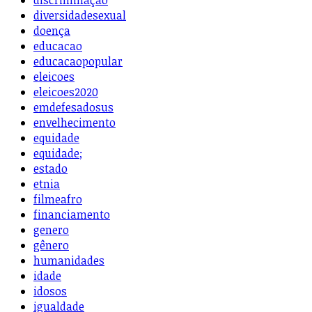
discriminação
diversidadesexual
doença
educacao
educacaopopular
eleicoes
eleicoes2020
emdefesadosus
envelhecimento
equidade
equidade;
estado
etnia
filmeafro
financiamento
genero
gênero
humanidades
idade
idosos
igualdade