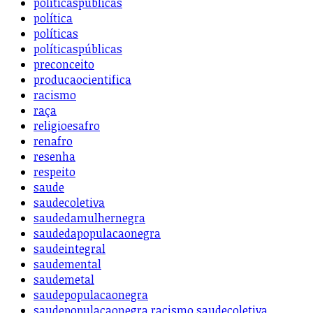
politicaspublicas
política
políticas
políticaspúblicas
preconceito
producaocientifica
racismo
raça
religioesafro
renafro
resenha
respeito
saude
saudecoletiva
saudedamulhernegra
saudedapopulacaonegra
saudeintegral
saudemental
saudemetal
saudepopulacaonegra
saudepopulacaonegra racismo saudecoletiva