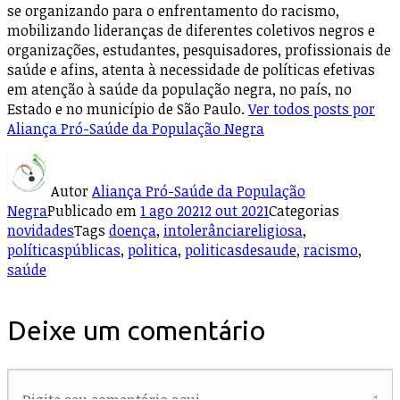
se organizando para o enfrentamento do racismo,
mobilizando lideranças de diferentes coletivos negros e
organizações, estudantes, pesquisadores, profissionais de
saúde e afins, atenta à necessidade de políticas efetivas
em atenção à saúde da população negra, no país, no
Estado e no município de São Paulo.
Ver todos posts por
Aliança Pró-Saúde da População Negra
Autor
Aliança Pró-Saúde da População
Negra
Publicado em
1 ago 2021
2 out 2021
Categorias
novidades
Tags
doença
,
intolerânciareligiosa
,
políticaspúblicas
,
politica
,
politicasdesaude
,
racismo
,
saúde
Deixe um comentário