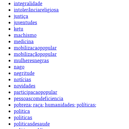
integralidade
intolerânciareligiosa
justiça
juventudes
ketu
machismo
medicina
mobilizacaopopular
mobilizaçãopopular
mulheresnegras
nago
negritude
notícias
novidades
participacaopopular
pessoascomdeficiencia
pobreza; raça; humanidades; políticas;
politica
politicas
politicasdesaude