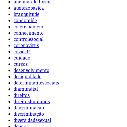
anemiafalciforme
atencaobasica
branquitude
candomble
coletivoamem
conhecimento
controlesocial
coronavirus
covid-19
cuidado
cursos
desenvolvimento
desigualdade
determinantessociais
diamundial
direitos
direitoshumanos
discriminacao
discriminação
diversidadesexual
doença