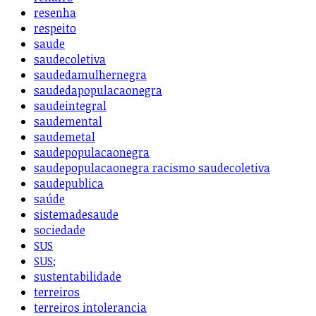
resenha
respeito
saude
saudecoletiva
saudedamulhernegra
saudedapopulacaonegra
saudeintegral
saudemental
saudemetal
saudepopulacaonegra
saudepopulacaonegra racismo saudecoletiva
saudepublica
saúde
sistemadesaude
sociedade
SUS
SUS;
sustentabilidade
terreiros
terreiros intolerancia