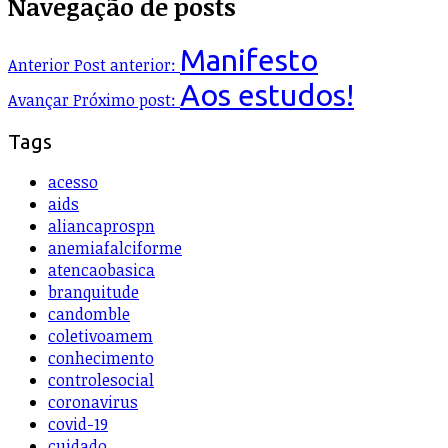
Navegação de posts
Manifesto
Anterior
Post anterior:
Aos estudos!
Avançar
Próximo post:
Tags
acesso
aids
aliancaprospn
anemiafalciforme
atencaobasica
branquitude
candomble
coletivoamem
conhecimento
controlesocial
coronavirus
covid-19
cuidado