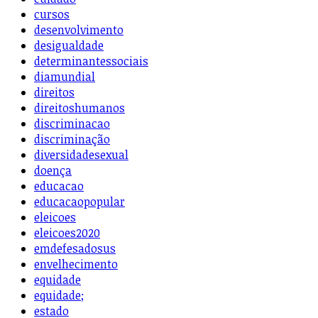
cursos
desenvolvimento
desigualdade
determinantessociais
diamundial
direitos
direitoshumanos
discriminacao
discriminação
diversidadesexual
doença
educacao
educacaopopular
eleicoes
eleicoes2020
emdefesadosus
envelhecimento
equidade
equidade;
estado