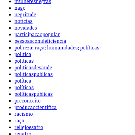
mulheresnegras
nago
negritude
notícias
novidades
participacaopopular
pessoascomdeficiencia
pobreza; raça; humanidades; políticas;
politica
politicas
politicasdesaude
politicaspublicas
política
políticas
políticaspúblicas
preconceito
producaocientifica
racismo
raça
religioesafro
renafro