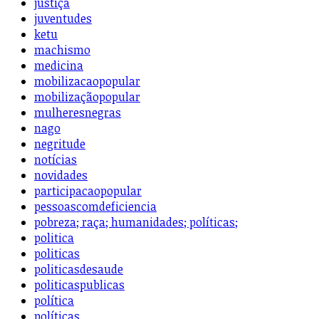
justiça
juventudes
ketu
machismo
medicina
mobilizacaopopular
mobilizaçãopopular
mulheresnegras
nago
negritude
notícias
novidades
participacaopopular
pessoascomdeficiencia
pobreza; raça; humanidades; políticas;
politica
politicas
politicasdesaude
politicaspublicas
política
políticas