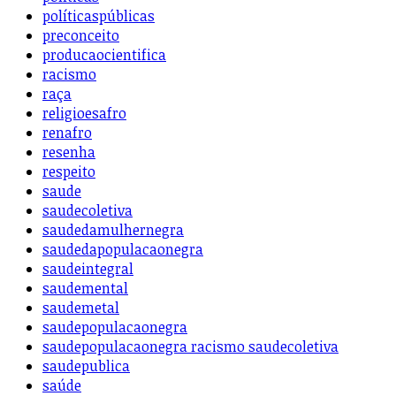
políticaspúblicas
preconceito
producaocientifica
racismo
raça
religioesafro
renafro
resenha
respeito
saude
saudecoletiva
saudedamulhernegra
saudedapopulacaonegra
saudeintegral
saudemental
saudemetal
saudepopulacaonegra
saudepopulacaonegra racismo saudecoletiva
saudepublica
saúde