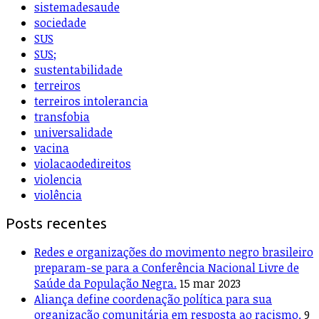
sistemadesaude
sociedade
SUS
SUS;
sustentabilidade
terreiros
terreiros intolerancia
transfobia
universalidade
vacina
violacaodedireitos
violencia
violência
Posts recentes
Redes e organizações do movimento negro brasileiro
preparam-se para a Conferência Nacional Livre de
Saúde da População Negra.
15 mar 2023
Aliança define coordenação política para sua
organização comunitária em resposta ao racismo.
9