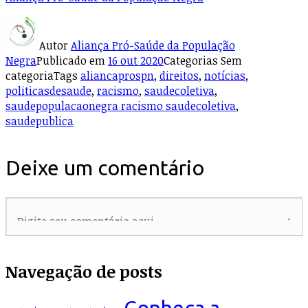
Autor
Aliança Pró-Saúde da População
Negra
Publicado em
16 out 2020
Categorias
Sem
categoria
Tags
aliancaprospn
,
direitos
,
notícias
,
politicasdesaude
,
racismo
,
saudecoletiva
,
saudepopulacaonegra racismo saudecoletiva
,
saudepublica
Deixe um comentário
Navegação de posts
Conheça a