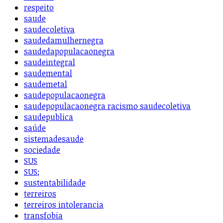
respeito
saude
saudecoletiva
saudedamulhernegra
saudedapopulacaonegra
saudeintegral
saudemental
saudemetal
saudepopulacaonegra
saudepopulacaonegra racismo saudecoletiva
saudepublica
saúde
sistemadesaude
sociedade
SUS
SUS;
sustentabilidade
terreiros
terreiros intolerancia
transfobia