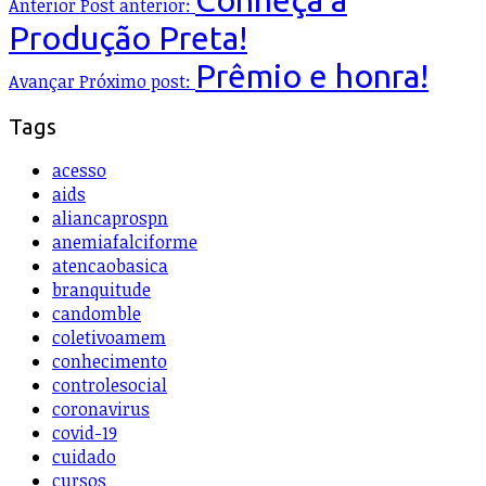
Anterior
Post anterior:
Produção Preta!
Prêmio e honra!
Avançar
Próximo post:
Tags
acesso
aids
aliancaprospn
anemiafalciforme
atencaobasica
branquitude
candomble
coletivoamem
conhecimento
controlesocial
coronavirus
covid-19
cuidado
cursos