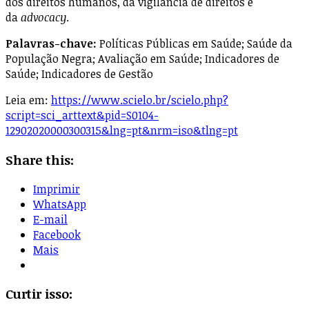
dos direitos humanos, da vigilância de direitos e
da
advocacy
.
Palavras-chave:
Políticas Públicas em Saúde; Saúde da
População Negra; Avaliação em Saúde; Indicadores de
Saúde; Indicadores de Gestão
Leia em:
https://www.scielo.br/scielo.php?
script=sci_arttext&pid=S0104-
12902020000300315&lng=pt&nrm=iso&tlng=pt
Share this:
Imprimir
WhatsApp
E-mail
Facebook
Mais
Curtir isso: