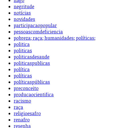
nago
negritude
notícias
novidades
participacaopopular
pessoascomdeficiencia
pobreza; raça; humanidades; políticas;
politica
politicas
politicasdesaude
politicaspublicas
política
políticas
políticaspúblicas
preconceito
producaocientifica
racismo
raça
religioesafro
renafro
resenha