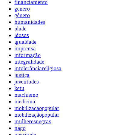
financiamento
genero
gênero
humanidades
idade
idosos
igualdade
imprensa
informação
integralidade
intolerânciareligiosa
justiça
juventudes
ketu
machismo
medicina
mobilizacaopopular
mobilizaçãopopular
mulheresnegras
nago
negritude