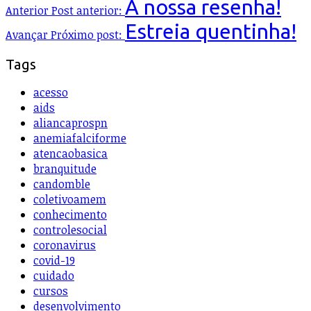
A nossa resenha!
Anterior
Post anterior:
Estreia quentinha!
Avançar
Próximo post:
Tags
acesso
aids
aliancaprospn
anemiafalciforme
atencaobasica
branquitude
candomble
coletivoamem
conhecimento
controlesocial
coronavirus
covid-19
cuidado
cursos
desenvolvimento