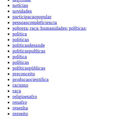
notícias
novidades
participacaopopular
pessoascomdeficiencia
pobreza; raça; humanidades; políticas;
politica
politicas
politicasdesaude
politicaspublicas
política
políticas
políticaspúblicas
preconceito
producaocientifica
racismo
raça
religioesafro
renafro
resenha
respeito