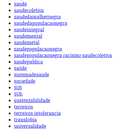
saude
saudecoletiva
saudedamulhernegra
saudedapopulacaonegra
saudeintegral
saudemental
saudemetal
saudepopulacaonegra
saudepopulacaonegra racismo saudecoletiva
saudepublica
saúde
sistemadesaude
sociedade
SUS
SUS;
sustentabilidade
terreiros
terreiros intolerancia
transfobia
universalidade