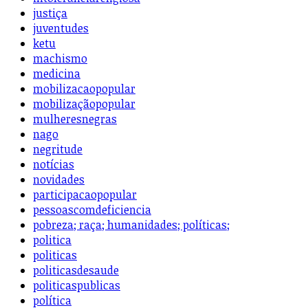
justiça
juventudes
ketu
machismo
medicina
mobilizacaopopular
mobilizaçãopopular
mulheresnegras
nago
negritude
notícias
novidades
participacaopopular
pessoascomdeficiencia
pobreza; raça; humanidades; políticas;
politica
politicas
politicasdesaude
politicaspublicas
política