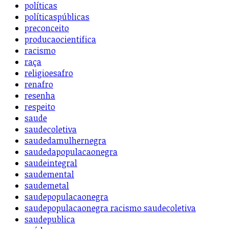
políticas
políticaspúblicas
preconceito
producaocientifica
racismo
raça
religioesafro
renafro
resenha
respeito
saude
saudecoletiva
saudedamulhernegra
saudedapopulacaonegra
saudeintegral
saudemental
saudemetal
saudepopulacaonegra
saudepopulacaonegra racismo saudecoletiva
saudepublica