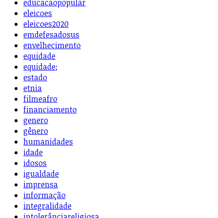
educacaopopular
eleicoes
eleicoes2020
emdefesadosus
envelhecimento
equidade
equidade;
estado
etnia
filmeafro
financiamento
genero
gênero
humanidades
idade
idosos
igualdade
imprensa
informação
integralidade
intolerânciareligiosa