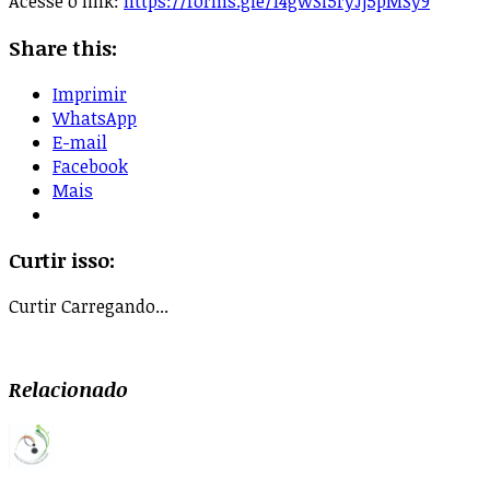
Acesse o link:
https://forms.gle/14gwSi5ryJj5pMSy9
Share this:
Imprimir
WhatsApp
E-mail
Facebook
Mais
Curtir isso:
Curtir
Carregando...
Relacionado