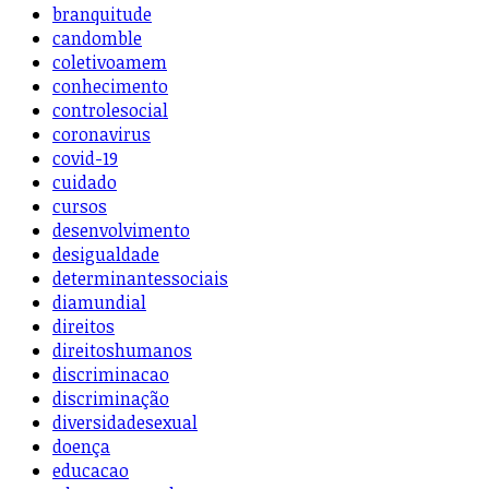
branquitude
candomble
coletivoamem
conhecimento
controlesocial
coronavirus
covid-19
cuidado
cursos
desenvolvimento
desigualdade
determinantessociais
diamundial
direitos
direitoshumanos
discriminacao
discriminação
diversidadesexual
doença
educacao