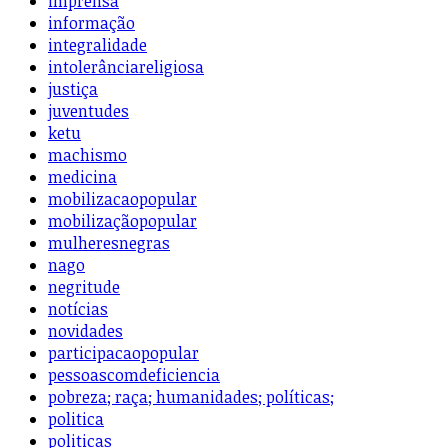
imprensa
informação
integralidade
intolerânciareligiosa
justiça
juventudes
ketu
machismo
medicina
mobilizacaopopular
mobilizaçãopopular
mulheresnegras
nago
negritude
notícias
novidades
participacaopopular
pessoascomdeficiencia
pobreza; raça; humanidades; políticas;
politica
politicas