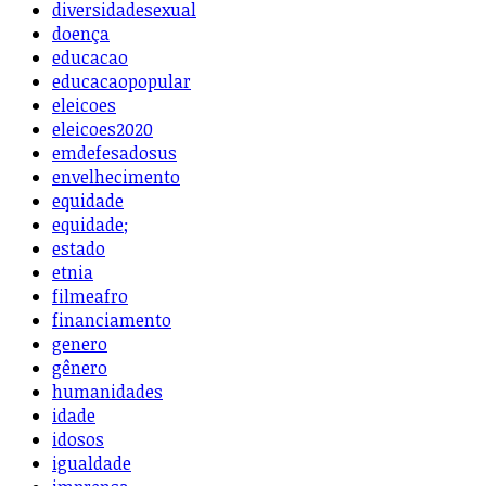
diversidadesexual
doença
educacao
educacaopopular
eleicoes
eleicoes2020
emdefesadosus
envelhecimento
equidade
equidade;
estado
etnia
filmeafro
financiamento
genero
gênero
humanidades
idade
idosos
igualdade