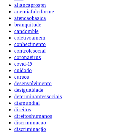
aliancaprospn
anemiafalciforme
atencaobasica
branquitude
candomble
coletivoamem
conhecimento
controlesocial
coronavirus
covid-19
cuidado
cursos
desenvolvimento
desigualdade
determinantessociais
diamundial
direitos
direitoshumanos
discriminacao
discriminação