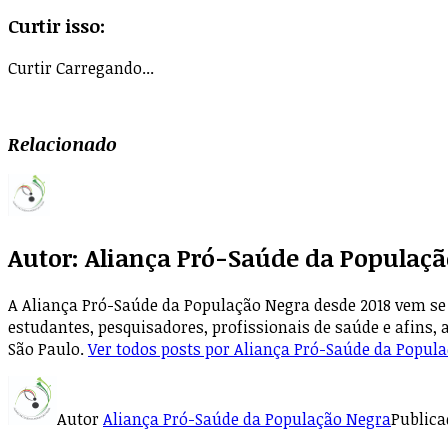
Curtir isso:
Curtir
Carregando...
Relacionado
Autor:
Aliança Pró-Saúde da Populaçã
A Aliança Pró-Saúde da População Negra desde 2018 vem se 
estudantes, pesquisadores, profissionais de saúde e afins, 
São Paulo.
Ver todos posts por Aliança Pró-Saúde da Popul
Autor
Aliança Pró-Saúde da População Negra
Public