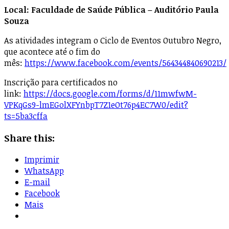
Local: Faculdade de Saúde Pública – Auditório Paula
Souza
As atividades integram o Ciclo de Eventos Outubro Negro,
que acontece até o fim do
mês:
https://www.facebook.com/events/564344840690213/
Inscrição para certificados no
link:
https://docs.google.com/forms/d/11mwfwM-
VPKqGs9-lmEGolXFYnbpT7Z1eOt76p4EC7W0/edit?
ts=5ba3cffa
Share this:
Imprimir
WhatsApp
E-mail
Facebook
Mais