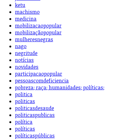
ketu
machismo
medicina
mobilizacaopopular
mobilizaçãopopular
mulheresnegras
nago
negritude
notícias
novidades
participacaopopular
pessoascomdeficiencia
pobreza; raça; humanidades; políticas;
politica
politicas
politicasdesaude
politicaspublicas
política
políticas
políticaspúblicas