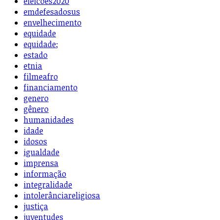
eleicoes2020
emdefesadosus
envelhecimento
equidade
equidade;
estado
etnia
filmeafro
financiamento
genero
gênero
humanidades
idade
idosos
igualdade
imprensa
informação
integralidade
intolerânciareligiosa
justiça
juventudes