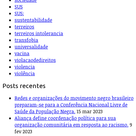
sociedade
SUS
SUS;
sustentabilidade
terreiros
terreiros intolerancia
transfobia
universalidade
vacina
violacaodedireitos
violencia
violência
Posts recentes
Redes e organizações do movimento negro brasileiro
preparam-se para a Conferência Nacional Livre de
Saúde da População Negra.
15 mar 2023
Aliança define coordenação política para sua
organização comunitária em resposta ao racismo.
9
fev 2023