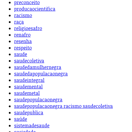
preconceito
producaocientifica
racismo
raça
religioesafro
renafro
resenha
respeito
saude
saudecoletiva
saudedamulhernegra
saudedapopulacaonegra
saudeintegral
saudemental
saudemetal
saudepopulacaonegra
saudepopulacaonegra racismo saudecoletiva
saudepublica
saúde
sistemadesaude