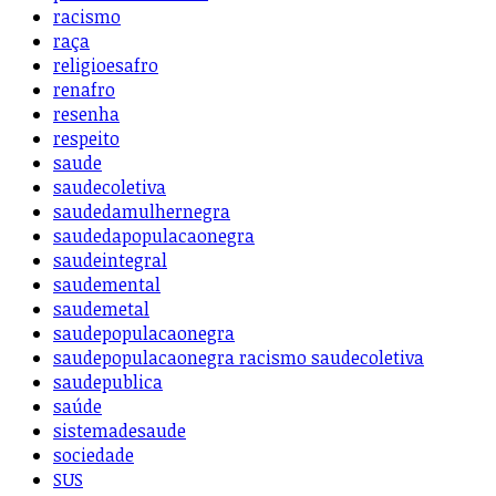
racismo
raça
religioesafro
renafro
resenha
respeito
saude
saudecoletiva
saudedamulhernegra
saudedapopulacaonegra
saudeintegral
saudemental
saudemetal
saudepopulacaonegra
saudepopulacaonegra racismo saudecoletiva
saudepublica
saúde
sistemadesaude
sociedade
SUS