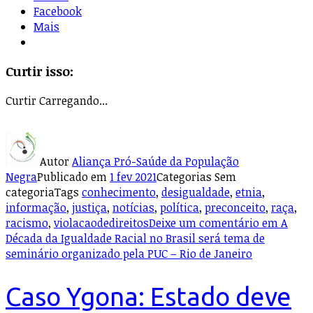
Facebook
Mais
Curtir isso:
Curtir
Carregando...
Autor
Aliança Pró-Saúde da População
Negra
Publicado em
1 fev 2021
Categorias
Sem
categoria
Tags
conhecimento
,
desigualdade
,
etnia
,
informação
,
justiça
,
notícias
,
política
,
preconceito
,
raça
,
racismo
,
violacaodedireitos
Deixe um comentário
em A
Década da Igualdade Racial no Brasil será tema de
seminário organizado pela PUC – Rio de Janeiro
Caso Ygona: Estado deve