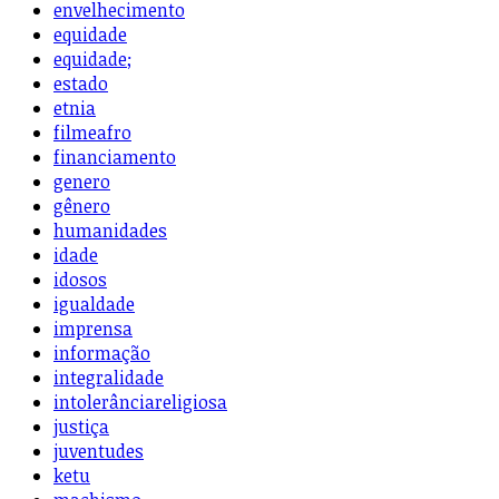
envelhecimento
equidade
equidade;
estado
etnia
filmeafro
financiamento
genero
gênero
humanidades
idade
idosos
igualdade
imprensa
informação
integralidade
intolerânciareligiosa
justiça
juventudes
ketu