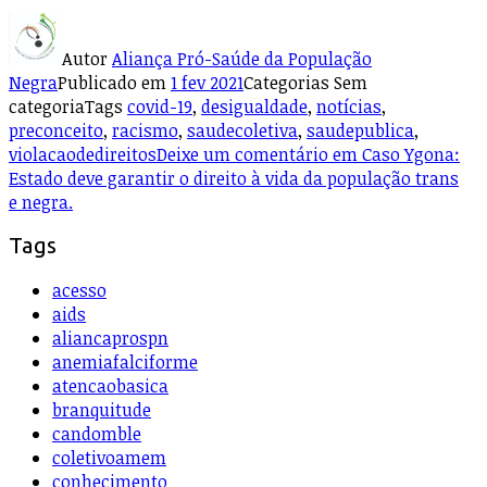
Autor
Aliança Pró-Saúde da População
Negra
Publicado em
1 fev 2021
Categorias
Sem
categoria
Tags
covid-19
,
desigualdade
,
notícias
,
preconceito
,
racismo
,
saudecoletiva
,
saudepublica
,
violacaodedireitos
Deixe um comentário
em Caso Ygona:
Estado deve garantir o direito à vida da população trans
e negra.
Tags
acesso
aids
aliancaprospn
anemiafalciforme
atencaobasica
branquitude
candomble
coletivoamem
conhecimento