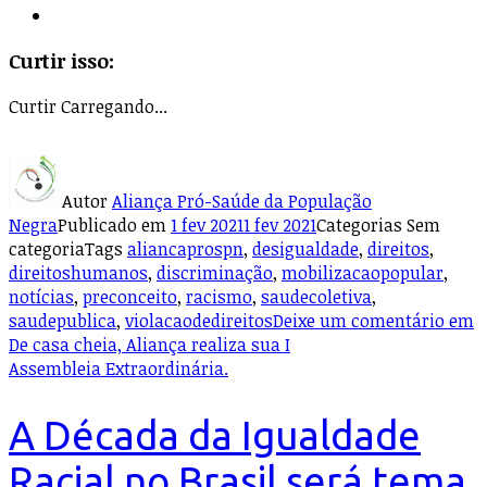
Curtir isso:
Curtir
Carregando...
Autor
Aliança Pró-Saúde da População
Negra
Publicado em
1 fev 2021
1 fev 2021
Categorias
Sem
categoria
Tags
aliancaprospn
,
desigualdade
,
direitos
,
direitoshumanos
,
discriminação
,
mobilizacaopopular
,
notícias
,
preconceito
,
racismo
,
saudecoletiva
,
saudepublica
,
violacaodedireitos
Deixe um comentário
em
De casa cheia, Aliança realiza sua I
Assembleia Extraordinária.
A Década da Igualdade
Racial no Brasil será tema