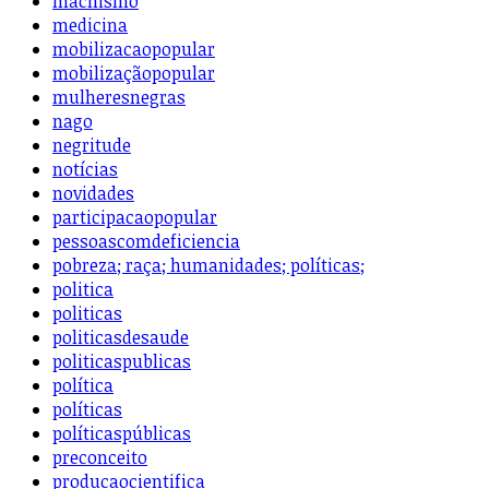
machismo
medicina
mobilizacaopopular
mobilizaçãopopular
mulheresnegras
nago
negritude
notícias
novidades
participacaopopular
pessoascomdeficiencia
pobreza; raça; humanidades; políticas;
politica
politicas
politicasdesaude
politicaspublicas
política
políticas
políticaspúblicas
preconceito
producaocientifica