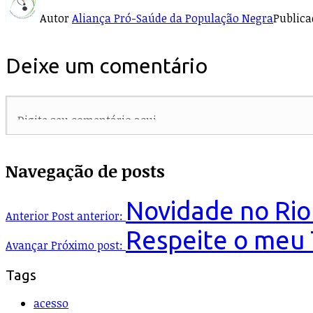
Autor
Aliança Pró-Saúde da População Negra
Public
Deixe um comentário
Navegação de posts
Novidade no Rio
Anterior
Post anterior:
Respeite o meu 
Avançar
Próximo post:
Tags
acesso