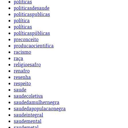
politicas
politicasdesaude
politicaspublicas
política
políticas
políticaspúblicas
preconceito
producaocientifica
racismo
raça
religioesafro
renafro
resenha
respeito
saude
saudecoletiva
saudedamulhernegra
saudedapopulacaonegra
saudeintegral
saudemental
saudemetal