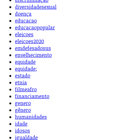
discriminação
diversidadesexual
doença
educacao
educacaopopular
eleicoes
eleicoes2020
emdefesadosus
envelhecimento
equidade
equidade;
estado
etnia
filmeafro
financiamento
genero
gênero
humanidades
idade
idosos
igualdade