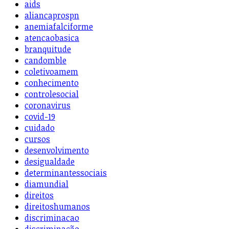
aids
aliancaprospn
anemiafalciforme
atencaobasica
branquitude
candomble
coletivoamem
conhecimento
controlesocial
coronavirus
covid-19
cuidado
cursos
desenvolvimento
desigualdade
determinantessociais
diamundial
direitos
direitoshumanos
discriminacao