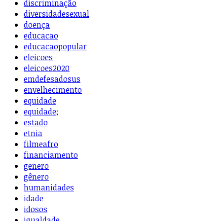
discriminação
diversidadesexual
doença
educacao
educacaopopular
eleicoes
eleicoes2020
emdefesadosus
envelhecimento
equidade
equidade;
estado
etnia
filmeafro
financiamento
genero
gênero
humanidades
idade
idosos
igualdade