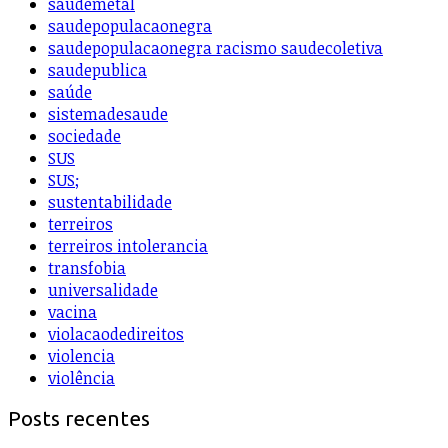
saudemetal
saudepopulacaonegra
saudepopulacaonegra racismo saudecoletiva
saudepublica
saúde
sistemadesaude
sociedade
SUS
SUS;
sustentabilidade
terreiros
terreiros intolerancia
transfobia
universalidade
vacina
violacaodedireitos
violencia
violência
Posts recentes