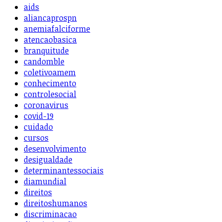
aids
aliancaprospn
anemiafalciforme
atencaobasica
branquitude
candomble
coletivoamem
conhecimento
controlesocial
coronavirus
covid-19
cuidado
cursos
desenvolvimento
desigualdade
determinantessociais
diamundial
direitos
direitoshumanos
discriminacao