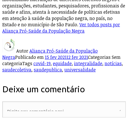
organizações, estudantes, pesquisadores, profissionais de
saúde e afins, atenta à necessidade de políticas efetivas
em atenção à saúde da população negra, no país, no
Estado e no município de São Paulo.
Ver todos posts por
Aliança Pró-Saúde da População Negra
Autor
Aliança Pró-Saúde da População
Negra
Publicado em
15 fev 2021
12 fev 2021
Categorias
Sem
categoria
Tags
covid-19
,
equidade
,
integralidade
,
notícias
,
saudecoletiva
,
saudepublica
,
universalidade
Deixe um comentário