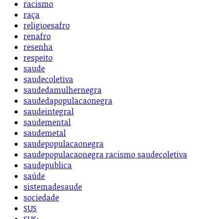
racismo
raça
religioesafro
renafro
resenha
respeito
saude
saudecoletiva
saudedamulhernegra
saudedapopulacaonegra
saudeintegral
saudemental
saudemetal
saudepopulacaonegra
saudepopulacaonegra racismo saudecoletiva
saudepublica
saúde
sistemadesaude
sociedade
SUS