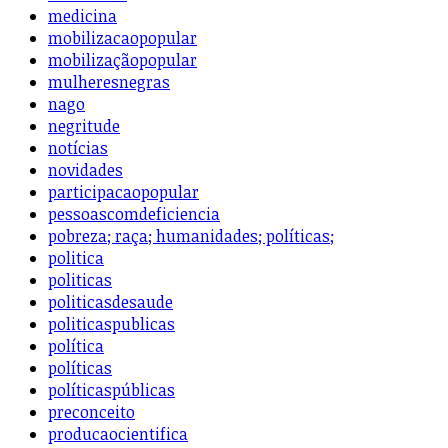
medicina
mobilizacaopopular
mobilizaçãopopular
mulheresnegras
nago
negritude
notícias
novidades
participacaopopular
pessoascomdeficiencia
pobreza; raça; humanidades; políticas;
politica
politicas
politicasdesaude
politicaspublicas
política
políticas
políticaspúblicas
preconceito
producaocientifica