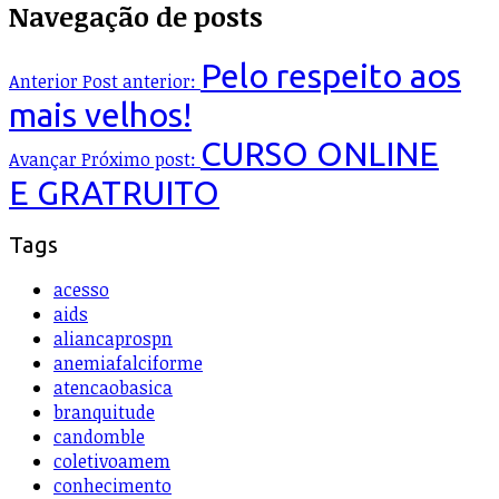
Navegação de posts
Pelo respeito aos
Anterior
Post anterior:
mais velhos!
CURSO ONLINE
Avançar
Próximo post:
E GRATRUITO
Tags
acesso
aids
aliancaprospn
anemiafalciforme
atencaobasica
branquitude
candomble
coletivoamem
conhecimento