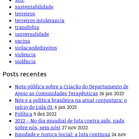
SUS;
sustentabilidade
terreiros
terreiros intolerancia
transfobia
universalidade
vacina
violacaodedireitos
violencia
violência
Posts recentes
Nota pública sobre a Criação do Departamento de
Apoio as Comunidades Terapêuticas
26 jan 2023
Nós e a política brasileira na atual conjuntura: o
início do Lula 03.
6 jan 2023
Política
9 dez 2022
2022 – No dia mundial de luta contra aids, nada
sobre nós, sem nós!
27 nov 2022
Equidade e Justiça Social: a luta continua
24 nov