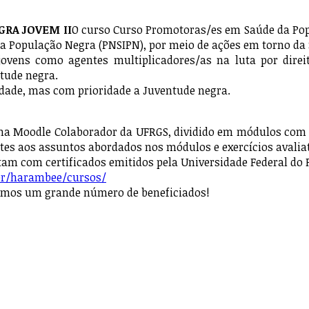
RA JOVEM II
O curso Curso Promotoras/es em Saúde da Pop
 da População Negra (PNSIPN), por meio de ações em torno da
ovens como agentes multiplicadores/as na luta por direit
tude negra.
nidade, mas com prioridade a Juventude negra.
rma Moodle Colaborador da UFRGS, dividido em módulos com a
entes aos assuntos abordados nos módulos e exercícios avaliat
am com certificados emitidos pela Universidade Federal do R
br/harambee/cursos/
rmos um grande número de beneficiados!