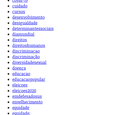
covid-19
cuidado
cursos
desenvolvimento
desigualdade
determinantessociais
diamundial
direitos
direitoshumanos
discriminacao
discriminação
diversidadesexual
doença
educacao
educacaopopular
eleicoes
eleicoes2020
emdefesadosus
envelhecimento
equidade
equidade;