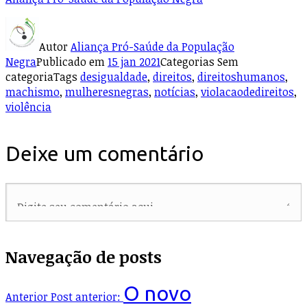
Autor
Aliança Pró-Saúde da População
Negra
Publicado em
15 jan 2021
Categorias
Sem
categoria
Tags
desigualdade
,
direitos
,
direitoshumanos
,
machismo
,
mulheresnegras
,
notícias
,
violacaodedireitos
,
violência
Deixe um comentário
Navegação de posts
O novo
Anterior
Post anterior: