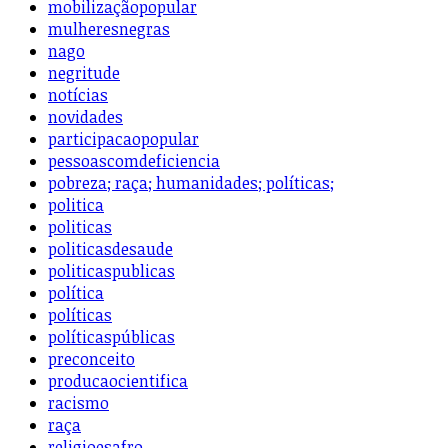
mobilizaçãopopular
mulheresnegras
nago
negritude
notícias
novidades
participacaopopular
pessoascomdeficiencia
pobreza; raça; humanidades; políticas;
politica
politicas
politicasdesaude
politicaspublicas
política
políticas
políticaspúblicas
preconceito
producaocientifica
racismo
raça
religioesafro