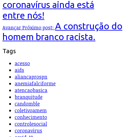
coronavírus ainda está
entre nós!
A construção do
Avançar
Próximo post:
homem branco racista.
Tags
acesso
aids
aliancaprospn
anemiafalciforme
atencaobasica
branquitude
candomble
coletivoamem
conhecimento
controlesocial
coronavirus