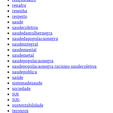
renafro
resenha
respeito
saude
saudecoletiva
saudedamulhernegra
saudedapopulacaonegra
saudeintegral
saudemental
saudemetal
saudepopulacaonegra
saudepopulacaonegra racismo saudecoletiva
saudepublica
saúde
sistemadesaude
sociedade
SUS
SUS;
sustentabilidade
terreiros