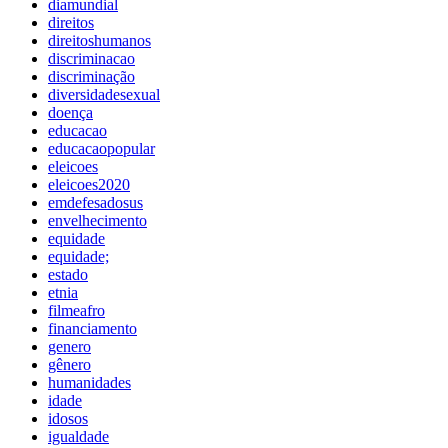
diamundial
direitos
direitoshumanos
discriminacao
discriminação
diversidadesexual
doença
educacao
educacaopopular
eleicoes
eleicoes2020
emdefesadosus
envelhecimento
equidade
equidade;
estado
etnia
filmeafro
financiamento
genero
gênero
humanidades
idade
idosos
igualdade