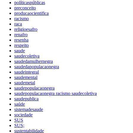
políticaspúblicas
preconceito
producaocientifica
racismo
raça
religioesafro
renafro
resenha
respeito
saude
saudecoletiva
saudedamulhernegra
saudedapopulacaonegra
saudeintegral
saudemental
saudemetal
saudepopulacaonegra
saudepopulacaonegra racismo saudecoletiva
saudepublica
saúde
sistemadesaude
sociedade
SUS
SUS;
sustentabilidade