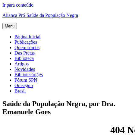
Ir para conteúdo
Aliança Pró-Saúde da População Negra
Menu
Página Inicial
Publicações
Quem somos
Das Pretas
Biblioteca
Artigos
Novidades
Bibliotecári@s
Fórum SPN
Onisegun
Brasil
Saúde da População Negra, por Dra.
Emanuele Goes