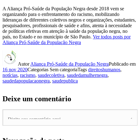
A Aliança Pró-Saúde da População Negra desde 2018 vem se
organizando para o enfrentamento do racismo, mobilizando
lideranças de diferentes coletivos negros e organizações, estudantes,
pesquisadores, profissionais de saúde e afins, atenta à necessidade
de políticas efetivas em atenção à saúde da população negra, no
país, no Estado e no município de São Paulo.
Ver todos posts por
Aliança Pró-Saúde da População Negra
Autor
Aliança Pró-Saúde da População Negra
Publicado em
16 nov 2020
Categorias
Sem categoria
Tags
direitoshumanos
,
notícias
,
racismo
,
saudecoletiva
,
saudedamulhernegra
,
saudedapopulacaonegra
,
saudepublica
Deixe um comentário