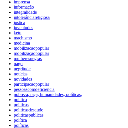
imprensa
informação
integralidade
intolerânciareligiosa
justiça
juventudes
ketu
machismo
medicina
mobilizacaopopular
mobilizaçãopopular
mulheresnegras
nago
negritude
notícias
novidades
participacaopopular
pessoascomdeficiencia
pobreza; raça; humanidades; políticas;
politica
politicas
politicasdesaude
politicaspublicas
política
políticas