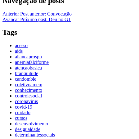
Navegação de posts
Anterior
Post anterior:
Convocação
Avançar
Próximo post:
Deu no G1
Tags
acesso
aids
aliancaprospn
anemiafalciforme
atencaobasica
branquitude
candomble
coletivoamem
conhecimento
controlesocial
coronavirus
covid-19
cuidado
cursos
desenvolvimento
desigualdade
determinantessociais