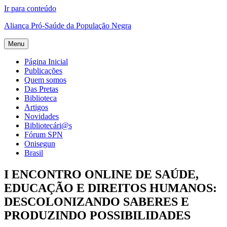
Ir para conteúdo
Aliança Pró-Saúde da População Negra
Menu
Página Inicial
Publicações
Quem somos
Das Pretas
Biblioteca
Artigos
Novidades
Bibliotecári@s
Fórum SPN
Onisegun
Brasil
I ENCONTRO ONLINE DE SAÚDE,
EDUCAÇÃO E DIREITOS HUMANOS:
DESCOLONIZANDO SABERES E
PRODUZINDO POSSIBILIDADES