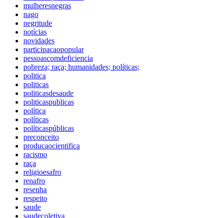
mulheresnegras
nago
negritude
notícias
novidades
participacaopopular
pessoascomdeficiencia
pobreza; raça; humanidades; políticas;
politica
politicas
politicasdesaude
politicaspublicas
política
políticas
políticaspúblicas
preconceito
producaocientifica
racismo
raça
religioesafro
renafro
resenha
respeito
saude
saudecoletiva