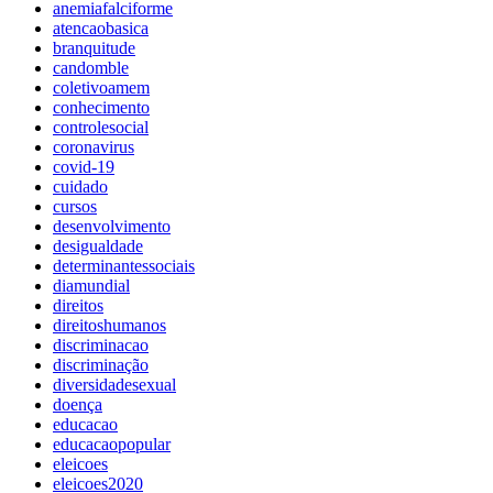
anemiafalciforme
atencaobasica
branquitude
candomble
coletivoamem
conhecimento
controlesocial
coronavirus
covid-19
cuidado
cursos
desenvolvimento
desigualdade
determinantessociais
diamundial
direitos
direitoshumanos
discriminacao
discriminação
diversidadesexual
doença
educacao
educacaopopular
eleicoes
eleicoes2020