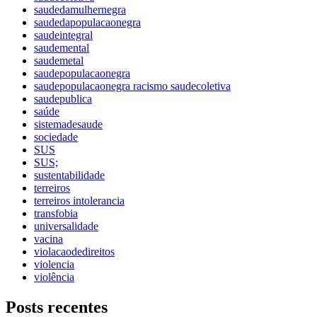
saudedamulhernegra
saudedapopulacaonegra
saudeintegral
saudemental
saudemetal
saudepopulacaonegra
saudepopulacaonegra racismo saudecoletiva
saudepublica
saúde
sistemadesaude
sociedade
SUS
SUS;
sustentabilidade
terreiros
terreiros intolerancia
transfobia
universalidade
vacina
violacaodedireitos
violencia
violência
Posts recentes