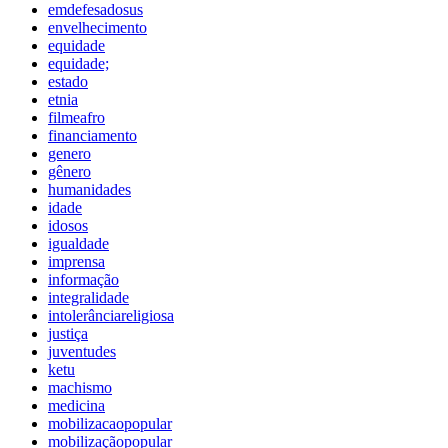
emdefesadosus
envelhecimento
equidade
equidade;
estado
etnia
filmeafro
financiamento
genero
gênero
humanidades
idade
idosos
igualdade
imprensa
informação
integralidade
intolerânciareligiosa
justiça
juventudes
ketu
machismo
medicina
mobilizacaopopular
mobilizaçãopopular