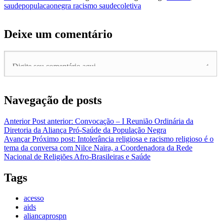
saudepopulacaonegra racismo saudecoletiva
Deixe um comentário
Navegação de posts
Anterior
Post anterior:
Convocação – I Reunião Ordinária da
Diretoria da Aliança Pró-Saúde da População Negra
Avançar
Próximo post:
Intolerância religiosa e racismo religioso é o
tema da conversa com Nilce Naira, a Coordenadora da Rede
Nacional de Religiões Afro-Brasileiras e Saúde
Tags
acesso
aids
aliancaprospn