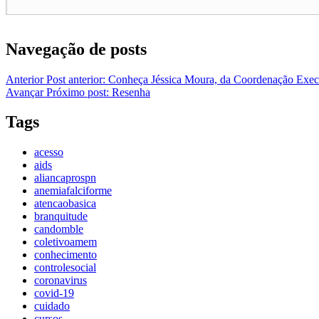
Navegação de posts
Anterior
Post anterior:
Conheça Jéssica Moura, da Coordenação Exec
Avançar
Próximo post:
Resenha
Tags
acesso
aids
aliancaprospn
anemiafalciforme
atencaobasica
branquitude
candomble
coletivoamem
conhecimento
controlesocial
coronavirus
covid-19
cuidado
cursos