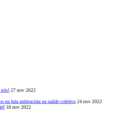
 nós!
27 nov 2022
 na luta antirracista na saúde coletiva
24 nov 2022
irê
18 nov 2022