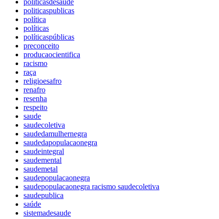
politicasdesaude
politicaspublicas
política
políticas
políticaspúblicas
preconceito
producaocientifica
racismo
raça
religioesafro
renafro
resenha
respeito
saude
saudecoletiva
saudedamulhernegra
saudedapopulacaonegra
saudeintegral
saudemental
saudemetal
saudepopulacaonegra
saudepopulacaonegra racismo saudecoletiva
saudepublica
saúde
sistemadesaude