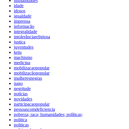
humanidades
idade
idosos
igualdade
imprensa
informação
integralidade
intolerânciareligiosa
justiça
juventudes
ketu
machismo
medicina
mobilizacaopopular
mobilizaçãopopular
mulheresnegras
nago
negritude
notícias
novidades
participacaopopular
pessoascomdeficiencia
pobreza; raça; humanidades; políticas;
politica
politicas