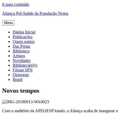
Ir para conteúdo
Aliança Pró-Saúde da População Negra
Menu
Página Inicial
Publicações
Quem somos
Das Pretas
Biblioteca
Artigos
Novidades
Bibliotecári@s
Fórum SPN
Onisegun
Brasil
Novos tempos
Com o auditório da APEOESP lotado, a Aliança acaba de inaugurar o