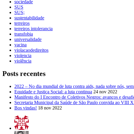
sociedade
SUS
SUS;
sustentabilidade
terreiros
terreiros intolerancia
transfobia
universalidade
vacina
violacaodedireitos
violencia
violência
Posts recentes
2022 – No dia mundial de luta contra aids, nada sobre nós, sem
Equidade e Justiça Social: a luta continua
24 nov 2022
Manifesto do I Encontro de Coletivos Negros: avanços e desafios
Secretaria Municipal da Saúde de São Paulo convida ao VIII X
Bos vindas!
18 nov 2022