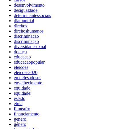
desenvolvimento
desigualdade
determinantessociais
diamundial
direitos
direitoshumanos
discriminacao
discriminação
diversidadesexual
doença
educacao
educacaopopular
eleicoes
eleicoes2020
emdefesadosus
envelhecimento
equidade
equidade;
estado
etnia
filmeafro
financiamento
genero
gênero