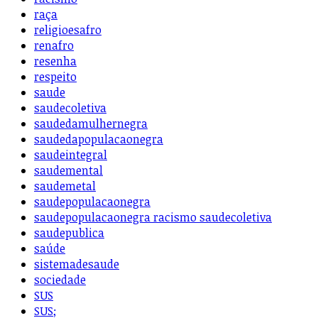
raça
religioesafro
renafro
resenha
respeito
saude
saudecoletiva
saudedamulhernegra
saudedapopulacaonegra
saudeintegral
saudemental
saudemetal
saudepopulacaonegra
saudepopulacaonegra racismo saudecoletiva
saudepublica
saúde
sistemadesaude
sociedade
SUS
SUS;