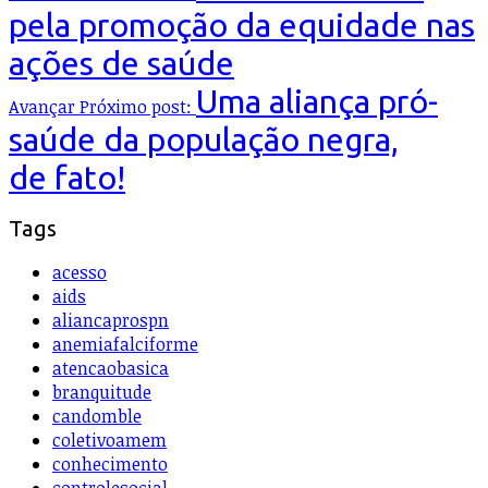
pela promoção da equidade nas
ações de saúde
Uma aliança pró-
Avançar
Próximo post:
saúde da população negra,
de fato!
Tags
acesso
aids
aliancaprospn
anemiafalciforme
atencaobasica
branquitude
candomble
coletivoamem
conhecimento