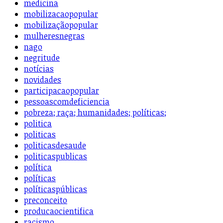
medicina
mobilizacaopopular
mobilizaçãopopular
mulheresnegras
nago
negritude
notícias
novidades
participacaopopular
pessoascomdeficiencia
pobreza; raça; humanidades; políticas;
politica
politicas
politicasdesaude
politicaspublicas
política
políticas
políticaspúblicas
preconceito
producaocientifica
racismo