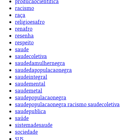
producaocientifica
racismo
raça
religioesafro
renafro
resenha
respeito
saude
saudecoletiva
saudedamulhernegra
saudedapopulacaonegra
saudeintegral
saudemental
saudemetal
saudepopulacaonegra
saudepopulacaonegra racismo saudecoletiva
saudepublica
saúde
sistemadesaude
sociedade
SUS