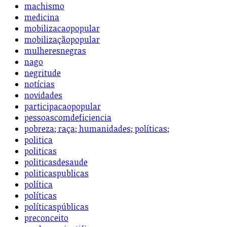
machismo
medicina
mobilizacaopopular
mobilizaçãopopular
mulheresnegras
nago
negritude
notícias
novidades
participacaopopular
pessoascomdeficiencia
pobreza; raça; humanidades; políticas;
politica
politicas
politicasdesaude
politicaspublicas
política
políticas
políticaspúblicas
preconceito