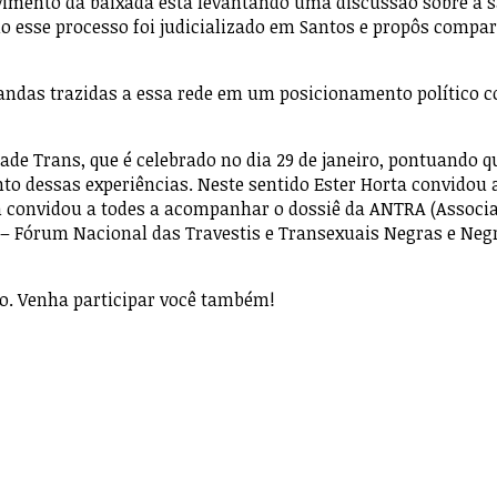
imento da baixada está levantando uma discussão sobre a s
 esse processo foi judicializado em Santos e propôs compart
ndas trazidas a essa rede em um posicionamento político co
ade Trans, que é celebrado no dia 29 de janeiro, pontuando q
o dessas experiências. Neste sentido Ester Horta convidou 
 convidou a todes a acompanhar o dossiê da ANTRA (Associa
Fórum Nacional das Travestis e Transexuais Negras e Negros
iro. Venha participar você também!