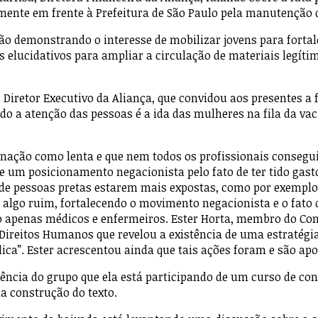
emente em frente à Prefeitura de São Paulo pela manutenção d
ão demonstrando o interesse de mobilizar jovens para forta
elucidativos para ampliar a circulação de materiais legítim
 Diretor Executivo da Aliança, que convidou aos presentes a 
o a atenção das pessoas é a ida das mulheres na fila da vac
nação como lenta e que nem todos os profissionais consegui
de um posicionamento negacionista pelo fato de ter tido gast
 de pessoas pretas estarem mais expostas, como por exemplo 
 algo ruim, fortalecendo o movimento negacionista e o fato 
ão apenas médicos e enfermeiros. Ester Horta, membro do Co
 Direitos Humanos que revelou a existência de uma estratégia
ica”. Ester acrescentou ainda que tais ações foram e são apo
iência do grupo que ela está participando de um curso de co
a construção do texto.