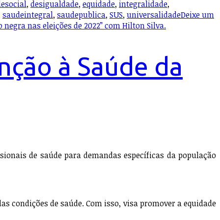
lesocial
,
desigualdade
,
equidade
,
integralidade
,
,
saudeintegral
,
saudepublica
,
SUS
,
universalidade
Deixe um
negra nas eleições de 2022” com Hilton Silva.
enção à Saúde da
ssionais de saúde para demandas específicas da população
das condições de saúde. Com isso, visa promover a equidade