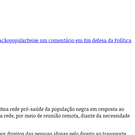
açãopopular
Deixe um comentário
em Em defesa da Política
e. Uma rede pró-saúde da população negra em resposta ao
a rede, por meio de reunião remota, diante da necessidade
or direitos das pessoas idosas pelo direito ao transporte