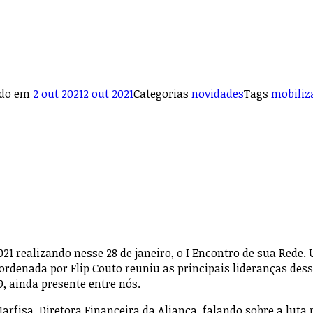
ado em
2 out 2021
2 out 2021
Categorias
novidades
Tags
mobiliz
021 realizando nesse 28 de janeiro, o I Encontro de sua Red
rdenada por Flip Couto reuniu as principais lideranças dess
9, ainda presente entre nós.
rfisa, Diretora Financeira da Aliança, falando sobre a luta p