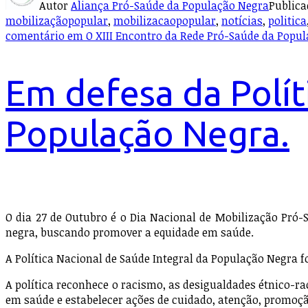
Autor
Aliança Pró-Saúde da População Negra
Public
mobilizaçãopopular
,
mobilizacaopopular
,
notícias
,
politica
comentário
em O XIII Encontro da Rede Pró-Saúde da Popula
Em defesa da Polít
População Negra.
O dia 27 de Outubro é o Dia Nacional de Mobilização Pró
negra, buscando promover a equidade em saúde.
A Política Nacional de Saúde Integral da População Negra foi
A política reconhece o racismo, as desigualdades étnico-r
em saúde e estabelecer ações de cuidado, atenção, promoçã