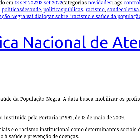
ado em
13 set 2022
13 set 2022
Categorias
novidades
Tags
contro
,
politicasdesaude
,
politicaspublicas
,
racismo
,
saudecoletiva
ção Negra vai dialogar sobre “racismo e saúde da população 
ica Nacional de At
-Saúde da População Negra. A data busca mobilizar os profi
 instituída pela Portaria nº 992, de 13 de maio de 2009.
aciais e o racismo institucional como determinantes sociais 
o à saúde e prevenção de doenças.