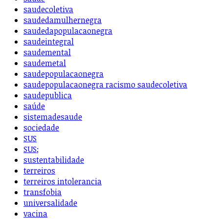
saudecoletiva
saudedamulhernegra
saudedapopulacaonegra
saudeintegral
saudemental
saudemetal
saudepopulacaonegra
saudepopulacaonegra racismo saudecoletiva
saudepublica
saúde
sistemadesaude
sociedade
SUS
SUS;
sustentabilidade
terreiros
terreiros intolerancia
transfobia
universalidade
vacina