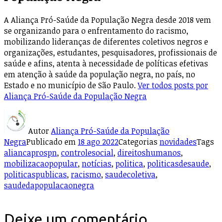
A Aliança Pró-Saúde da População Negra desde 2018 vem
se organizando para o enfrentamento do racismo,
mobilizando lideranças de diferentes coletivos negros e
organizações, estudantes, pesquisadores, profissionais de
saúde e afins, atenta à necessidade de políticas efetivas
em atenção à saúde da população negra, no país, no
Estado e no município de São Paulo.
Ver todos posts por
Aliança Pró-Saúde da População Negra
Autor
Aliança Pró-Saúde da População
Negra
Publicado em
18 ago 2022
Categorias
novidades
Tags
aliancaprospn
,
controlesocial
,
direitoshumanos
,
mobilizacaopopular
,
notícias
,
politica
,
politicasdesaude
,
politicaspublicas
,
racismo
,
saudecoletiva
,
saudedapopulacaonegra
Deixe um comentário