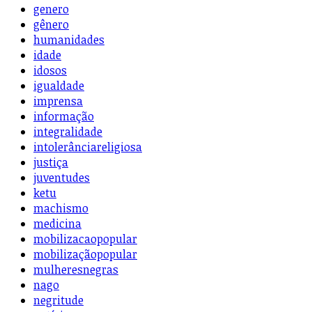
genero
gênero
humanidades
idade
idosos
igualdade
imprensa
informação
integralidade
intolerânciareligiosa
justiça
juventudes
ketu
machismo
medicina
mobilizacaopopular
mobilizaçãopopular
mulheresnegras
nago
negritude