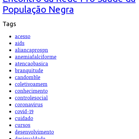
População Negra
Tags
acesso
aids
aliancaprospn
anemiafalciforme
atencaobasica
branquitude
candomble
coletivoamem
conhecimento
controlesocial
coronavirus
covid-19
cuidado
cursos
desenvolvimento
desigualdade