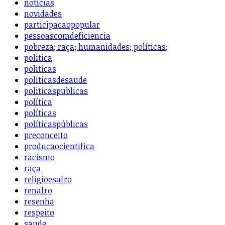
notícias
novidades
participacaopopular
pessoascomdeficiencia
pobreza; raça; humanidades; políticas;
politica
politicas
politicasdesaude
politicaspublicas
política
políticas
políticaspúblicas
preconceito
producaocientifica
racismo
raça
religioesafro
renafro
resenha
respeito
saude