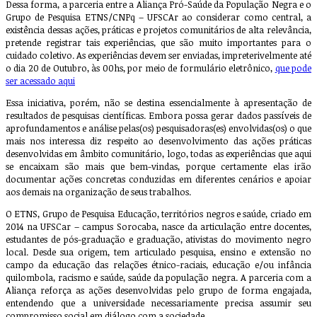
Dessa forma, a parceria entre a Aliança Pró-Saúde da População Negra e o
Grupo de Pesquisa ETNS/CNPq – UFSCAr ao considerar como central, a
existência dessas ações, práticas e projetos comunitários de alta relevância,
pretende registrar tais experiências, que são muito importantes para o
cuidado coletivo. As experiências devem ser enviadas, impreterivelmente até
o dia 20 de Outubro, às 00hs, por meio de formulário eletrônico,
que pode
ser acessado aqui
Essa iniciativa, porém, não se destina essencialmente à apresentação de
resultados de pesquisas científicas. Embora possa gerar dados passíveis de
aprofundamentos e análise pelas(os) pesquisadoras(es) envolvidas(os) o que
mais nos interessa diz respeito ao desenvolvimento das ações práticas
desenvolvidas em âmbito comunitário, logo, todas as experiências que aqui
se encaixam são mais que bem-vindas, porque certamente elas irão
documentar ações concretas conduzidas em diferentes cenários e apoiar
aos demais na organização de seus trabalhos.
O ETNS, Grupo de Pesquisa Educação, territórios negros e saúde, criado em
2014 na UFSCar – campus Sorocaba, nasce da articulação entre docentes,
estudantes de pós-graduação e graduação, ativistas do movimento negro
local. Desde sua origem, tem articulado pesquisa, ensino e extensão no
campo da educação das relações étnico-raciais, educação e/ou infância
quilombola, racismo e saúde, saúde da população negra. A parceria com a
Aliança reforça as ações desenvolvidas pelo grupo de forma engajada,
entendendo que a universidade necessariamente precisa assumir seu
compromisso social em diálogo com a sociedade.