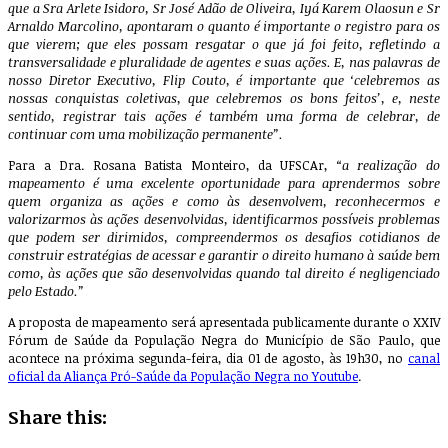
que a Sra Arlete Isidoro, Sr José Adão de Oliveira, Iyá Karem Olaosun e Sr
Arnaldo Marcolino,
apontaram o quanto é importante o registro para os
que vierem; que eles possam resgatar o que já foi feito, refletindo a
transversalidade e pluralidade de agentes e suas ações
. E, nas palavras de
nosso Diretor Executivo, Flip Couto, é importante que ‘celebremos as
nossas conquistas coletivas, que celebremos os bons feitos’, e, neste
sentido, registrar tais ações é também uma forma de celebrar, de
continuar com uma mobilização permanente”.
Para a Dra. Rosana Batista Monteiro, da UFSCAr,
“a realização do
mapeamento é uma excelente oportunidade para aprendermos sobre
quem organiza as ações e como às desenvolvem, reconhecermos e
valorizarmos às ações desenvolvidas, identificarmos possíveis problemas
que podem ser dirimidos, compreendermos os desafios cotidianos de
construir estratégias de acessar e garantir o direito humano à saúde bem
como, às ações que são desenvolvidas quando tal direito é negligenciado
pelo Estado.”
A proposta de mapeamento será apresentada publicamente durante o XXIV
Fórum de Saúde da População Negra do Município de São Paulo, que
acontece na próxima segunda-feira, dia 01 de agosto, às 19h30, no
canal
oficial da Aliança Pró-Saúde da População Negra no Youtube
.
Share this: