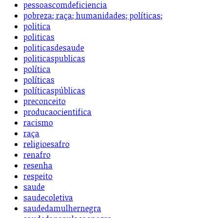
pessoascomdeficiencia
pobreza; raça; humanidades; políticas;
politica
politicas
politicasdesaude
politicaspublicas
política
políticas
políticaspúblicas
preconceito
producaocientifica
racismo
raça
religioesafro
renafro
resenha
respeito
saude
saudecoletiva
saudedamulhernegra