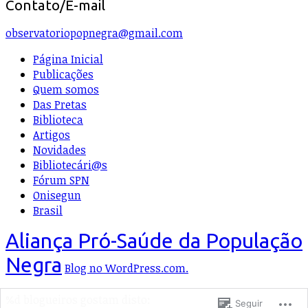
Contato/E-mail
observatoriopopnegra@gmail.com
Página Inicial
Publicações
Quem somos
Das Pretas
Biblioteca
Artigos
Novidades
Bibliotecári@s
Fórum SPN
Onisegun
Brasil
Aliança Pró-Saúde da População
Negra
Blog no WordPress.com.
%d
blogueiros gostam disto:
Seguir