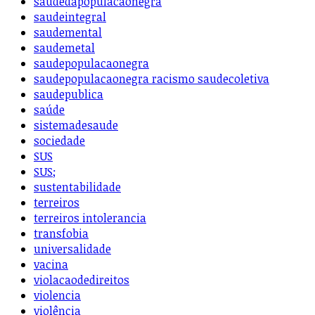
saudedapopulacaonegra
saudeintegral
saudemental
saudemetal
saudepopulacaonegra
saudepopulacaonegra racismo saudecoletiva
saudepublica
saúde
sistemadesaude
sociedade
SUS
SUS;
sustentabilidade
terreiros
terreiros intolerancia
transfobia
universalidade
vacina
violacaodedireitos
violencia
violência