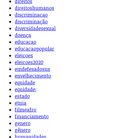
direitos
direitoshumanos
discriminacao
discriminação
diversidadesexual
doença
educacao
educacaopopular
eleicoes
eleicoes2020
emdefesadosus
envelhecimento
equidade
equidade;
estado
etnia
filmeafro
financiamento
genero
gênero
humanidades