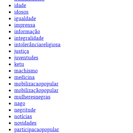
idade
idosos
igualdade
imprensa
informação
integralidade
intolerânciareligiosa
justiça
juventudes
ketu
machismo
medicina
mobilizacaopopular
mobilizaçãopopular
mulheresnegras
nago
negritude
notícias
novidades
participacaopopular