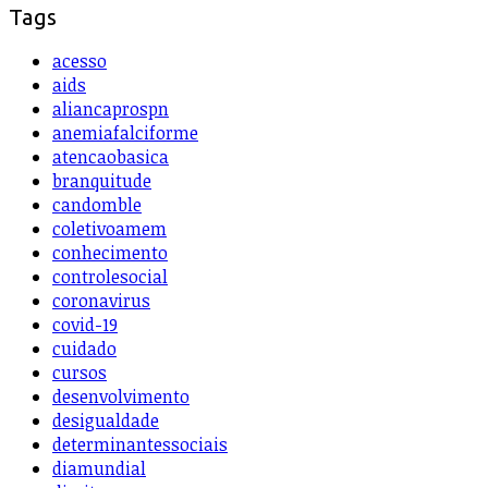
Tags
acesso
aids
aliancaprospn
anemiafalciforme
atencaobasica
branquitude
candomble
coletivoamem
conhecimento
controlesocial
coronavirus
covid-19
cuidado
cursos
desenvolvimento
desigualdade
determinantessociais
diamundial