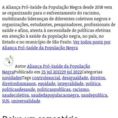
A Aliança Pró-Saúde da População Negra desde 2018 vem
se organizando para o enfrentamento do racismo,
mobilizando lideranças de diferentes coletivos negros e
organizações, estudantes, pesquisadores, profissionais de
saúde e afins, atenta à necessidade de políticas efetivas
em atenção à saúde da população negra, no país, no
Estado e no município de São Paulo.
Ver todos posts por
Aliança Pró-Saúde da População Negra
Autor
Aliança Pró-Saúde da População
Negra
Publicado em
25 jul 2022
29 jul 2022
Categorias
novidades
Tags
controlesocial
,
desigualdade
,
direitos
,
direitoshumanos
,
equidade
,
integralidade
,
politica
,
politicasdesaude
,
politicaspublicas
,
racismo
,
saudecoletiva
,
saudedapopulacaonegra
,
saudepublica
,
SUS
,
universalidade