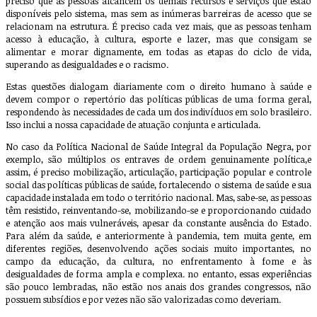
preciso que as pessoas alcancem os demais recursos e serviços que estão
disponíveis pelo sistema, mas sem as inúmeras barreiras de acesso que se
relacionam na estrutura. É preciso cada vez mais, que as pessoas tenham
acesso à educação, à cultura, esporte e lazer, mas que consigam se
alimentar e morar dignamente, em todas as etapas do ciclo de vida,
superando as desigualdades e o racismo.
Estas questões dialogam diariamente com o direito humano à saúde e
devem compor o repertório das políticas públicas de uma forma geral,
respondendo às necessidades de cada um dos indivíduos em solo brasileiro.
Isso inclui a nossa capacidade de atuação conjunta e articulada.
No caso da Política Nacional de Saúde Integral da População Negra, por
exemplo, são múltiplos os entraves de ordem genuinamente política,e
assim, é preciso mobilização, articulação, participação popular e controle
social das políticas públicas de saúde, fortalecendo o sistema de saúde e sua
capacidade instalada em todo o território nacional. Mas, sabe-se, as pessoas
têm resistido, reinventando-se, mobilizando-se e proporcionando cuidado
e atenção aos mais vulneráveis, apesar da constante ausência do Estado.
Para além da saúde, e anteriormente à pandemia, tem muita gente, em
diferentes regiões, desenvolvendo ações sociais muito importantes, no
campo da educação, da cultura, no enfrentamento à fome e às
desigualdades de forma ampla e complexa. no entanto, essas experiências
são pouco lembradas, não estão nos anais dos grandes congressos, não
possuem subsídios e por vezes não são valorizadas como deveriam.