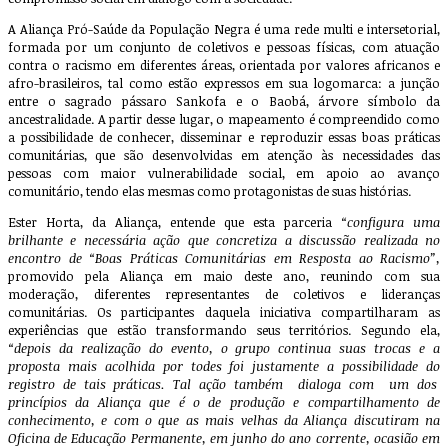
A Aliança Pró-Saúde da População Negra é uma rede multi e intersetorial,
formada por um conjunto de coletivos e pessoas físicas, com atuação
contra o racismo em diferentes áreas, orientada por valores africanos e
afro-brasileiros, tal como estão expressos em sua logomarca: a junção
entre o sagrado pássaro Sankofa e o Baobá, árvore símbolo da
ancestralidade. A partir desse lugar, o mapeamento é compreendido como
a possibilidade de conhecer, disseminar e reproduzir essas boas práticas
comunitárias, que são desenvolvidas em atenção às necessidades das
pessoas com maior vulnerabilidade social, em apoio ao avanço
comunitário, tendo elas mesmas como protagonistas de suas histórias.
Ester Horta, da Aliança, entende que esta parceria
“configura uma
brilhante e necessária ação que concretiza a discussão realizada no
encontro de “Boas Práticas Comunitárias em Resposta ao Racismo”,
promovido pela Aliança em maio deste ano, reunindo com sua
moderação, diferentes representantes de coletivos e lideranças
comunitárias. Os participantes daquela iniciativa compartilharam as
experiências que estão transformando seus territórios. Segundo ela,
“depois da realização do evento, o grupo continua suas trocas e a
proposta mais acolhida por todes foi justamente a possibilidade do
registro de tais práticas. Tal ação também dialoga com um dos
princípios da Aliança que é o de produção e compartilhamento de
conhecimento, e com o que as mais velhas da Aliança discutiram na
Oficina de Educação Permanente, em junho do ano corrente, ocasião em